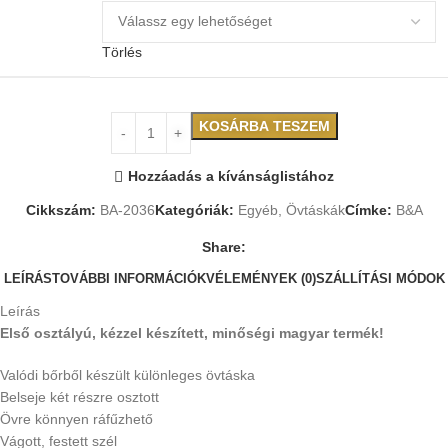
Törlés
KOSÁRBA TESZEM
Hozzáadás a kívánságlistához
Cikkszám:
BA-2036
Kategóriák:
Egyéb
,
Övtáskák
Címke:
B&A
Share:
LEÍRÁS
TOVÁBBI INFORMÁCIÓK
VÉLEMÉNYEK (0)
SZÁLLÍTÁSI MÓDOK
Leírás
Első osztályú, kézzel készített, minőségi magyar termék!
Valódi bőrből készült különleges övtáska
Belseje két részre osztott
Övre könnyen ráfűzhető
Vágott, festett szél