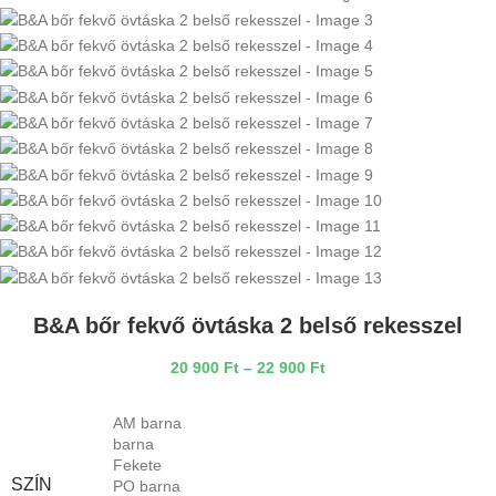
B&A bőr fekvő övtáska 2 belső rekesszel
20 900
Ft
–
22 900
Ft
AM barna
barna
Fekete
SZÍN
PO barna