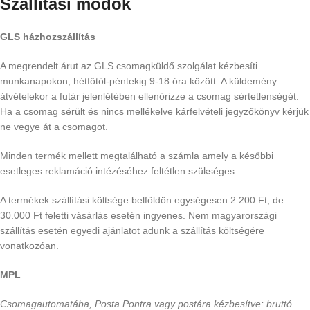
Szállítási módok
GLS házhozszállítás
A megrendelt árut az GLS csomagküldő szolgálat kézbesíti
munkanapokon, hétfőtől-péntekig 9-18 óra között. A küldemény
átvételekor a futár jelenlétében ellenőrizze a csomag sértetlenségét.
Ha a csomag sérült és nincs mellékelve kárfelvételi jegyzőkönyv kérjük
ne vegye át a csomagot.
Minden termék mellett megtalálható a számla amely a későbbi
esetleges reklamáció intézéséhez feltétlen szükséges.
A termékek szállítási költsége belföldön egységesen 2 200 Ft, de
30.000 Ft feletti vásárlás esetén ingyenes. Nem magyarországi
szállítás esetén egyedi ajánlatot adunk a szállítás költségére
vonatkozóan.
MPL
Csomagautomatába, Posta Pontra vagy postára kézbesítve: bruttó