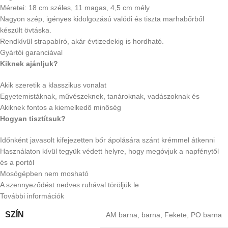
Méretei: 18 cm széles, 11 magas, 4,5 cm mély
Nagyon szép, igényes kidolgozású valódi és tiszta marhabőrből
készült övtáska.
Rendkívül strapabíró, akár évtizedekig is hordható.
Gyártói garanciával
Kiknek ajánljuk?
Akik szeretik a klasszikus vonalat
Egyetemistáknak, művészeknek, tanároknak, vadászoknak és
Akiknek fontos a kiemelkedő minőség
Hogyan tisztítsuk?
Időnként javasolt kifejezetten bőr ápolására szánt krémmel átkenni
Használaton kívül tegyük védett helyre, hogy megóvjuk a napfénytől
és a portól
Mosógépben nem mosható
A szennyeződést nedves ruhával töröljük le
További információk
SZÍN
AM barna
,
barna
,
Fekete
,
PO barna