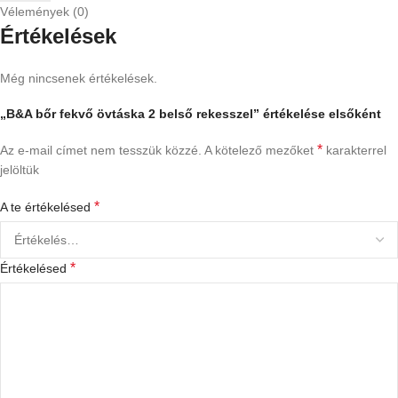
Vélemények (0)
Értékelések
Még nincsenek értékelések.
„B&A bőr fekvő övtáska 2 belső rekesszel” értékelése elsőként
*
Az e-mail címet nem tesszük közzé.
A kötelező mezőket
karakterrel
jelöltük
*
A te értékelésed
*
Értékelésed