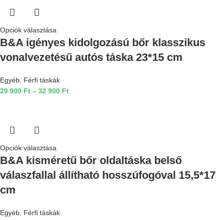
Opciók választása
B&A igényes kidolgozású bőr klasszikus
vonalvezetésű autós táska 23*15 cm
Egyéb
,
Férfi táskák
29 900
Ft
–
32 900
Ft
Opciók választása
B&A kisméretű bőr oldaltáska belső
válaszfallal állítható hosszúfogóval 15,5*17
cm
Egyéb
,
Férfi táskák