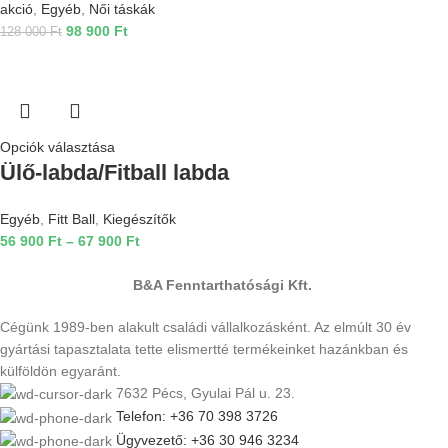
akció
,
Egyéb
,
Női táskák
98 900
Ft
128 000
Ft
Opciók választása
Ülő-labda/Fitball labda
Egyéb
,
Fitt Ball
,
Kiegészítők
56 900
Ft
–
67 900
Ft
B&A Fenntarthatósági Kft.
Cégünk 1989-ben alakult családi vállalkozásként. Az elmúlt 30 év
gyártási tapasztalata tette elismertté termékeinket hazánkban és
külföldön egyaránt.
7632 Pécs, Gyulai Pál u. 23.
Telefon: +36 70 398 3726
Ügyvezető: +36 30 946 3234