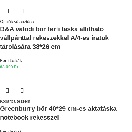
Opciók választása
B&A valódi bőr férfi táska állítható
vállpánttal rekeszekkel A/4-es iratok
tárolására 38*26 cm
Férfi táskák
83 900
Ft
Kosárba teszem
Greenburry bőr 40*29 cm-es aktatáska
notebook rekesszel
Férfi táskák