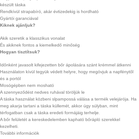
készült táska
Rendkívül strapabíró, akár évtizedekig is hordható
Gyártói garanciával
Kiknek ajánljuk?
Akik szeretik a klasszikus vonalat
És akiknek fontos a kiemelkedő minőség
Hogyan tisztítsuk?
Időnként javasolt kifejezetten bőr ápolására szánt krémmel átkenni
Használaton kívül tegyük védett helyre, hogy megóvjuk a napfénytől
és a portól
Mosógépben nem mosható
A szennyeződést nedves ruhával töröljük le
A táska használat közbeni slpampossá válása a termék velejárója. Ha
meg akarja tartani a táska küllemét, akkor úgy súlyban, mint
térfogatban csak a táska eredeti formájáig terhelje.
A bőr felületét a kereskedelemben kapható bőrápló szerekkel
kezelheti.
További információk