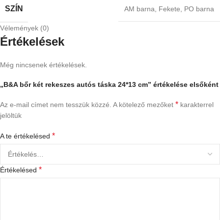
SZÍN
AM barna
,
Fekete
,
PO barna
Vélemények (0)
Értékelések
Még nincsenek értékelések.
„B&A bőr két rekeszes autós táska 24*13 cm” értékelése elsőként
*
Az e-mail címet nem tesszük közzé.
A kötelező mezőket
karakterrel
jelöltük
*
A te értékelésed
*
Értékelésed