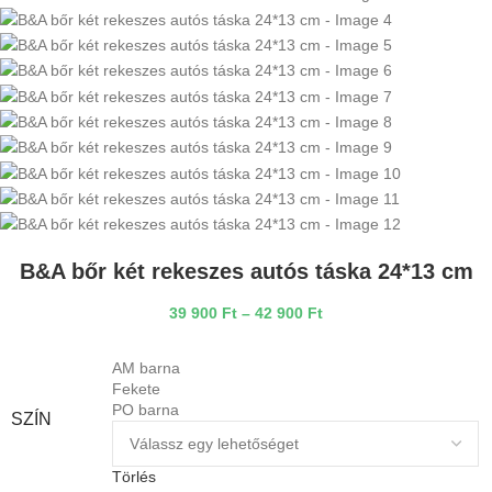
B&A bőr két rekeszes autós táska 24*13 cm
39 900
Ft
–
42 900
Ft
AM barna
Fekete
PO barna
SZÍN
Törlés