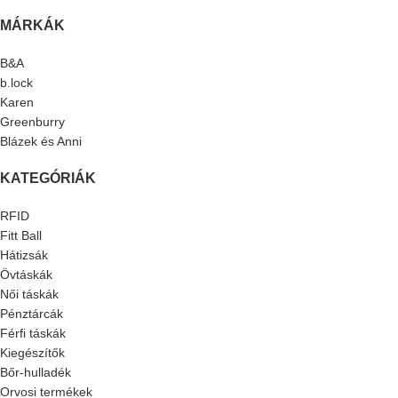
MÁRKÁK
B&A
b.lock
Karen
Greenburry
Blázek és Anni
KATEGÓRIÁK
RFID
Fitt Ball
Hátizsák
Övtáskák
Női táskák
Pénztárcák
Férfi táskák
Kiegészítők
Bőr-hulladék
Orvosi termékek