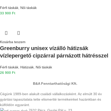
Férfi táskák
,
Női táskák
33 900
Ft
Kosárba teszem
Greenburry unisex vízálló hátizsák
vízlepergető cipzárral párnázott hátrésszel
Férfi táskák
,
Hátizsák
,
Női táskák
26 900
Ft
B&A Fenntarthatósági Kft.
Cégünk 1989-ben alakult családi vállalkozásként. Az elmúlt 30 év
gyártási tapasztalata tette elismertté termékeinket hazánkban és
külföldön egyaránt.
7632 Pécs, Gyulai Pál u. 23.