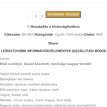
KOSÁRBA TESZEM
Hozzáadás a kívánságlistához
Cikkszám:
BA-9815
Kategóriák:
Egyéb
,
Férfi táskák
Címke:
B&A
Share:
LEÍRÁS
TOVÁBBI INFORMÁCIÓK
VÉLEMÉNYEK (0)
SZÁLLÍTÁSI MÓDOK
Leírás
Első osztályú, kézzel készített, minőségi magyar termék!
Valódi bőrből készült autós táska
Belsejében két rekesz
Középen cipzáras zsebbel elválasztva
Elől patentos zseb, hátul cipzáras zseb
Vágott, festett szél
Méretei: 24 cm széles, 13cm magas, 9cm mély
Nagyon szép, igényes kidolgozású valódi és tiszta marhabőrből