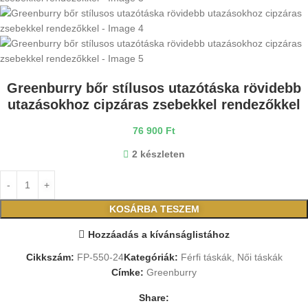
Greenburry bőr stílusos utazótáska rövidebb
utazásokhoz cipzáras zsebekkel rendezőkkel
76 900
Ft
2 készleten
KOSÁRBA TESZEM
Hozzáadás a kívánságlistához
Cikkszám:
FP-550-24
Kategóriák:
Férfi táskák
,
Női táskák
Címke:
Greenburry
Share: