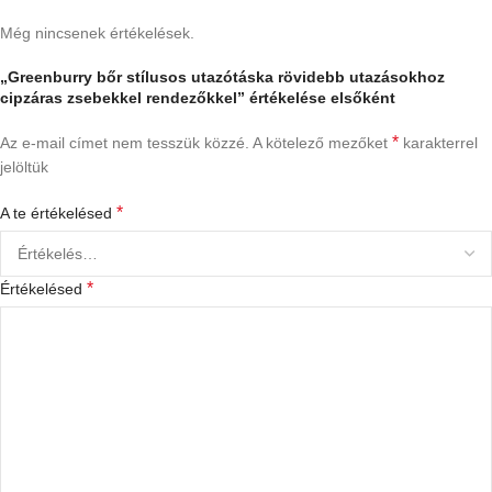
Még nincsenek értékelések.
„Greenburry bőr stílusos utazótáska rövidebb utazásokhoz
cipzáras zsebekkel rendezőkkel” értékelése elsőként
*
Az e-mail címet nem tesszük közzé.
A kötelező mezőket
karakterrel
jelöltük
*
A te értékelésed
*
Értékelésed