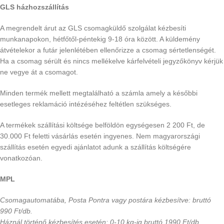
GLS házhozszállítás
A megrendelt árut az GLS csomagküldő szolgálat kézbesíti
munkanapokon, hétfőtől-péntekig 9-18 óra között. A küldemény
átvételekor a futár jelenlétében ellenőrizze a csomag sértetlenségét.
Ha a csomag sérült és nincs mellékelve kárfelvételi jegyzőkönyv kérjük
ne vegye át a csomagot.
Minden termék mellett megtalálható a számla amely a későbbi
esetleges reklamáció intézéséhez feltétlen szükséges.
A termékek szállítási költsége belföldön egységesen 2 200 Ft, de
30.000 Ft feletti vásárlás esetén ingyenes. Nem magyarországi
szállítás esetén egyedi ajánlatot adunk a szállítás költségére
vonatkozóan.
MPL
Csomagautomatába, Posta Pontra vagy postára kézbesítve: bruttó
990 Ft/db.
Háznál történő kézbesítés esetén: 0-10 kg-ig bruttó 1990 Ft/db.