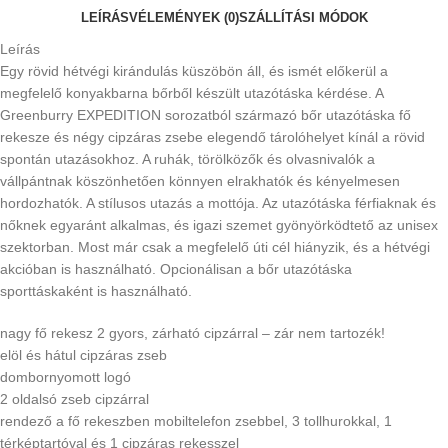
LEÍRÁS
VÉLEMÉNYEK (0)
SZÁLLÍTÁSI MÓDOK
Leírás
Egy rövid hétvégi kirándulás küszöbön áll, és ismét előkerül a
megfelelő konyakbarna bőrből készült utazótáska kérdése. A
Greenburry EXPEDITION sorozatból származó bőr utazótáska fő
rekesze és négy cipzáras zsebe elegendő tárolóhelyet kínál a rövid
spontán utazásokhoz. A ruhák, törölközők és olvasnivalók a
vállpántnak köszönhetően könnyen elrakhatók és kényelmesen
hordozhatók. A stílusos utazás a mottója. Az utazótáska férfiaknak és
nőknek egyaránt alkalmas, és igazi szemet gyönyörködtető az unisex
szektorban. Most már csak a megfelelő úti cél hiányzik, és a hétvégi
akcióban is használható. Opcionálisan a bőr utazótáska
sporttáskaként is használható.
nagy fő rekesz 2 gyors, zárható cipzárral – zár nem tartozék!
elöl és hátul cipzáras zseb
dombornyomott logó
2 oldalsó zseb cipzárral
rendező a fő rekeszben mobiltelefon zsebbel, 3 tollhurokkal, 1
térképtartóval és 1 cipzáras rekesszel