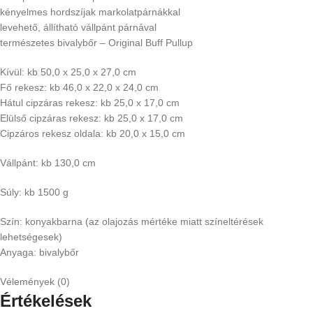
kényelmes hordszíjak markolatpárnákkal
levehető, állítható vállpánt párnával
természetes bivalybőr – Original Buff Pullup
Kívül: kb 50,0 x 25,0 x 27,0 cm
Fő rekesz: kb 46,0 x 22,0 x 24,0 cm
Hátul cipzáras rekesz: kb 25,0 x 17,0 cm
Elülső cipzáras rekesz: kb 25,0 x 17,0 cm
Cipzáros rekesz oldala: kb 20,0 x 15,0 cm
Vállpánt: kb 130,0 cm
Súly: kb 1500 g
Szín: konyakbarna (az olajozás mértéke miatt színeltérések
lehetségesek)
Anyaga: bivalybőr
Vélemények (0)
Értékelések