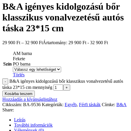
B&A igényes kidolgozású bőr
klasszikus vonalvezetésű autós
táska 23*15 cm
29 900
Ft
–
32 900
Ft
Ártartomány: 29 900 Ft - 32 900 Ft
AM barna
Fekete
Szín
PO barna
Törlés
B&A igényes kidolgozású bőr klasszikus vonalvezetésű autós
táska 23*15 cm mennyiség
Kosárba teszem
Hozzáadás a kívánságlistához
Cikkszám:
BA-9536
Kategóriák:
Egyéb
,
Férfi táskák
Címke:
B&A
Share:
Leírás
További információk
Vélemények (0)