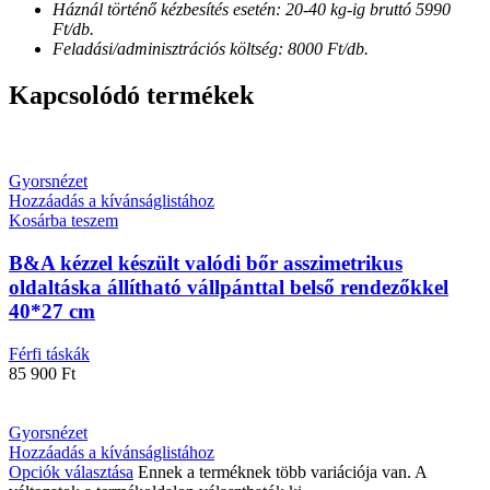
Háznál történő kézbesítés esetén: 20-40 kg-ig bruttó 5990
Ft/db.
Feladási/adminisztrációs költség: 8000 Ft/db.
Kapcsolódó termékek
Gyorsnézet
Hozzáadás a kívánságlistához
Kosárba teszem
B&A kézzel készült valódi bőr asszimetrikus
oldaltáska állítható vállpánttal belső rendezőkkel
40*27 cm
Férfi táskák
85 900
Ft
Gyorsnézet
Hozzáadás a kívánságlistához
Opciók választása
Ennek a terméknek több variációja van. A