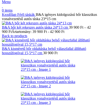
Menu
0
items
Kezdőlap
Férfi táskák
B&A igényes kidolgozású bőr klasszikus
vonalvezetésű autós táska 23*15 cm
B&A bőr két rekeszes autós táska 24*13 cm
39 900
Ft
–
42
900
Ft
Ártartomány: 39 900 Ft - 42 900 Ft
Back to products
B&A kisméretű bőr oldaltáska belső válaszfallal állítható
hosszúfogóval 15,5*17 cm
30 900
Ft