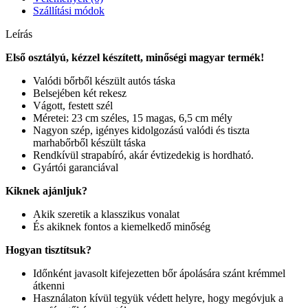
Szállítási módok
Leírás
Első osztályú, kézzel készített, minőségi magyar termék!
Valódi bőrből készült autós táska
Belsejében két rekesz
Vágott, festett szél
Méretei: 23 cm széles, 15 magas, 6,5 cm mély
Nagyon szép, igényes kidolgozású valódi és tiszta
marhabőrből készült táska
Rendkívül strapabíró, akár évtizedekig is hordható.
Gyártói garanciával
Kiknek ajánljuk?
Akik szeretik a klasszikus vonalat
És akiknek fontos a kiemelkedő minőség
Hogyan tisztítsuk?
Időnként javasolt kifejezetten bőr ápolására szánt krémmel
átkenni
Használaton kívül tegyük védett helyre, hogy megóvjuk a