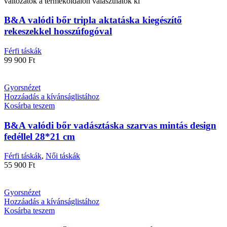
változatok a termékoldalon választhatók ki
B&A valódi bőr tripla aktatáska kiegészítő
rekeszekkel hosszúfogóval
Férfi táskák
99 900
Ft
Gyorsnézet
Hozzáadás a kívánságlistához
Kosárba teszem
B&A valódi bőr vadásztáska szarvas mintás design
fedéllel 28*21 cm
Férfi táskák
,
Női táskák
55 900
Ft
Gyorsnézet
Hozzáadás a kívánságlistához
Kosárba teszem