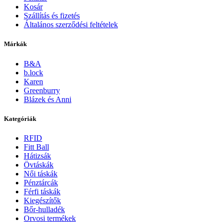
Kosár
Szállítás és fizetés
Általános szerződési feltételek
Márkák
B&A
b.lock
Karen
Greenburry
Blázek és Anni
Kategóriák
RFID
Fitt Ball
Hátizsák
Övtáskák
Női táskák
Pénztárcák
Férfi táskák
Kiegészítők
Bőr-hulladék
Orvosi termékek