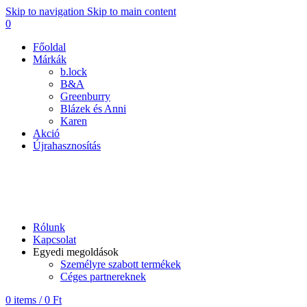
Skip to navigation
Skip to main content
0
Főoldal
Márkák
b.lock
B&A
Greenburry
Blázek és Anni
Karen
Akció
Újrahasznosítás
B&A
Rólunk
Kapcsolat
Egyedi megoldások
Személyre szabott termékek
Céges partnereknek
0
items
/
0
Ft