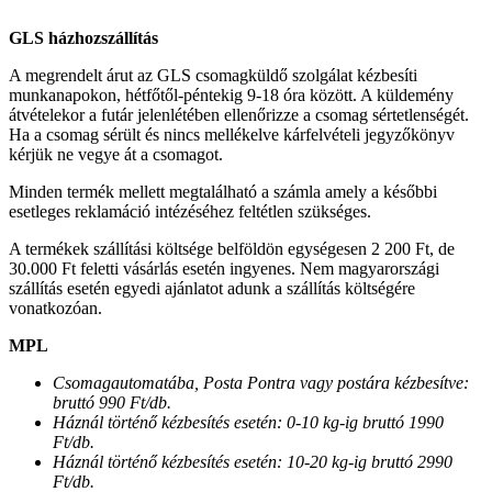
GLS házhozszállítás
A megrendelt árut az GLS csomagküldő szolgálat kézbesíti
munkanapokon, hétfőtől-péntekig 9-18 óra között. A küldemény
átvételekor a futár jelenlétében ellenőrizze a csomag sértetlenségét.
Ha a csomag sérült és nincs mellékelve kárfelvételi jegyzőkönyv
kérjük ne vegye át a csomagot.
Minden termék mellett megtalálható a számla amely a későbbi
esetleges reklamáció intézéséhez feltétlen szükséges.
A termékek szállítási költsége belföldön egységesen 2 200 Ft, de
30.000 Ft feletti vásárlás esetén ingyenes. Nem magyarországi
szállítás esetén egyedi ajánlatot adunk a szállítás költségére
vonatkozóan.
MPL
Csomagautomatába, Posta Pontra vagy postára kézbesítve:
bruttó 990 Ft/db.
Háznál történő kézbesítés esetén: 0-10 kg-ig bruttó 1990
Ft/db.
Háznál történő kézbesítés esetén: 10-20 kg-ig bruttó 2990
Ft/db.