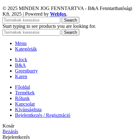
© 2025 MINDEN JOG FENNTARTVA - B&A Fenntarthatósági
Kft.
2025 | Powered by
Webfox
.
Search
Start typing to see products you are looking for.
Search
Menu
Kategóriák
b.lock
B&A
Greenburry
Karen
Főoldal
Termékek
Rólunk
Kapcsolat
Kívánságlista
Bejelentkezés / Regisztráció
Kosár
Bezárás
Bejelentkezés