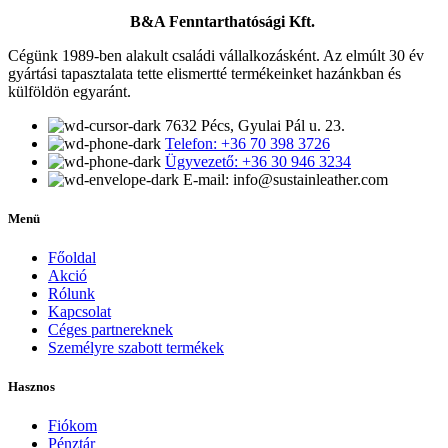
B&A Fenntarthatósági Kft.
Cégünk 1989-ben alakult családi vállalkozásként. Az elmúlt 30 év
gyártási tapasztalata tette elismertté termékeinket hazánkban és
külföldön egyaránt.
7632 Pécs, Gyulai Pál u. 23.
Telefon: +36 70 398 3726
Ügyvezető: +36 30 946 3234
E-mail: info@sustainleather.com
Menü
Főoldal
Akció
Rólunk
Kapcsolat
Céges partnereknek
Személyre szabott termékek
Hasznos
Fiókom
Pénztár