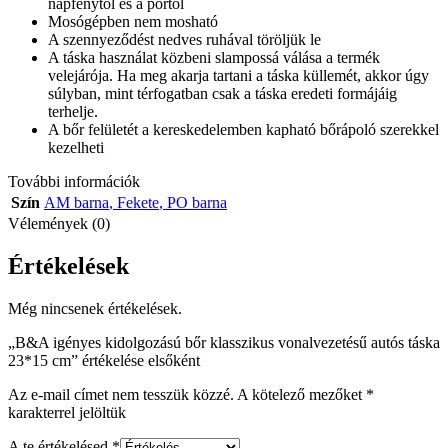
napfénytől és a portól
Mosógépben nem mosható
A szennyeződést nedves ruhával töröljük le
A táska használat közbeni slampossá válása a termék
velejárója. Ha meg akarja tartani a táska küllemét, akkor úgy
súlyban, mint térfogatban csak a táska eredeti formájáig
terhelje.
A bőr felületét a kereskedelemben kapható bőrápoló szerekkel
kezelheti
További információk
Szín
AM barna
,
Fekete
,
PO barna
Vélemények (0)
Értékelések
Még nincsenek értékelések.
„B&A igényes kidolgozású bőr klasszikus vonalvezetésű autós táska
23*15 cm” értékelése elsőként
Az e-mail címet nem tesszük közzé.
A kötelező mezőket
*
karakterrel jelöltük
A te értékelésed
*