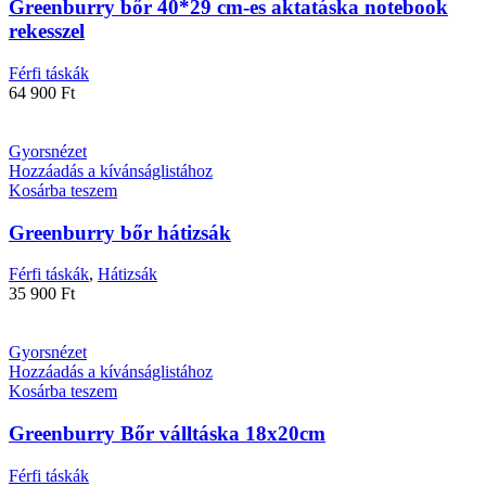
Greenburry bőr 40*29 cm-es aktatáska notebook
rekesszel
Férfi táskák
64 900
Ft
Gyorsnézet
Hozzáadás a kívánságlistához
Kosárba teszem
Greenburry bőr hátizsák
Férfi táskák
,
Hátizsák
35 900
Ft
Gyorsnézet
Hozzáadás a kívánságlistához
Kosárba teszem
Greenburry Bőr válltáska 18x20cm
Férfi táskák