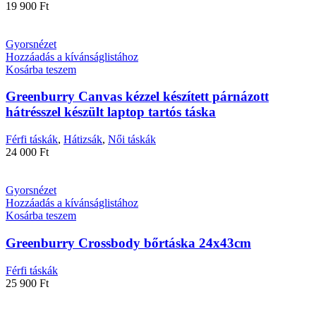
19 900
Ft
Gyorsnézet
Hozzáadás a kívánságlistához
Kosárba teszem
Greenburry Canvas kézzel készített párnázott
hátrésszel készült laptop tartós táska
Férfi táskák
,
Hátizsák
,
Női táskák
24 000
Ft
Gyorsnézet
Hozzáadás a kívánságlistához
Kosárba teszem
Greenburry Crossbody bőrtáska 24x43cm
Férfi táskák
25 900
Ft