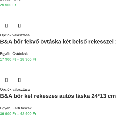
25 900
Ft
Opciók választása
B&A bőr fekvő övtáska két belső rekesszel
Egyéb
,
Övtáskák
17 900
Ft
–
18 900
Ft
Opciók választása
B&A bőr két rekeszes autós táska 24*13 cm
Egyéb
,
Férfi táskák
39 900
Ft
–
42 900
Ft