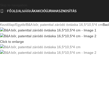
Skip to navigation
Skip to main content
FŐOLDAL
MÁRKÁK
AKCIÓ
ÚJRAHASZNOSÍTÁS
Kezdőlap
Egyéb
B&A bőr, patenttal záródó övtáska 16,5*10,5*4 cm
Bac
Click to enlarge