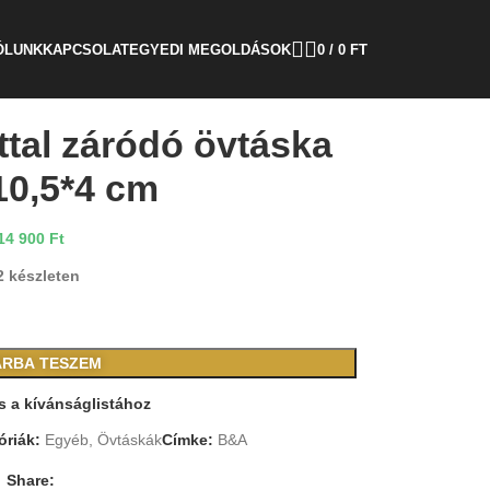
ÓLUNK
KAPCSOLAT
EGYEDI MEGOLDÁSOK
0
/
0
FT
ttal záródó övtáska
10,5*4 cm
14 900
Ft
2 készleten
RBA TESZEM
 a kívánságlistához
óriák:
Egyéb
,
Övtáskák
Címke:
B&A
Share: