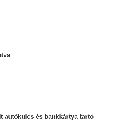
átva
lt autókulcs és bankkártya tartó