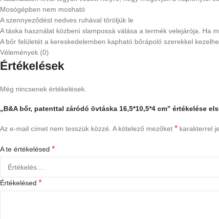
Mosógépben nem mosható
A szennyeződést nedves ruhával töröljük le
A táska használat közbeni slampossá válása a termék velejárója. Ha meg
A bőr felületét a kereskedelemben kapható bőrápoló szerekkel kezelhet
Vélemények (0)
Értékelések
Még nincsenek értékelések.
„B&A bőr, patenttal záródó övtáska 16,5*10,5*4 cm” értékelése el
*
Az e-mail címet nem tesszük közzé.
A kötelező mezőket
karakterrel je
*
A te értékelésed
*
Értékelésed