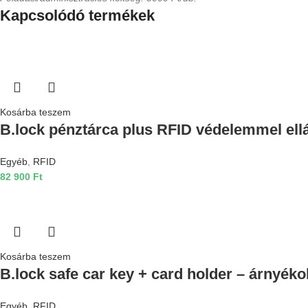
Kapcsolódó termékek
Kosárba teszem
B.lock pénztárca plus RFID védelemmel ell
Egyéb
,
RFID
82 900
Ft
Kosárba teszem
B.lock safe car key + card holder – árnyéko
Egyéb
,
RFID