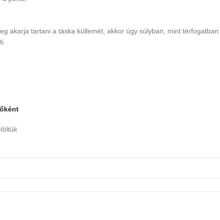
 akarja tartani a táska küllemét, akkor úgy súlyban, mint térfogatban c
i.
sőként
löltük