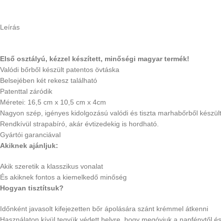
Leírás
Első osztályú, kézzel készített, minőségi magyar termék!
Valódi bőrből készült patentos övtáska
Belsejében két rekesz található
Patenttal záródik
Méretei: 16,5 cm x 10,5 cm x 4cm
Nagyon szép, igényes kidolgozású valódi és tiszta marhabőrből készült
Rendkívül strapabíró, akár évtizedekig is hordható.
Gyártói garanciával
Akiknek ajánljuk:
Akik szeretik a klasszikus vonalat
És akiknek fontos a kiemelkedő minőség
Hogyan tisztítsuk?
Időnként javasolt kifejezetten bőr ápolására szánt krémmel átkenni
Használaton kívül tegyük védett helyre, hogy megóvjuk a napfénytől és