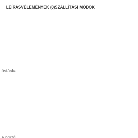
LEÍRÁS
VÉLEMÉNYEK (0)
SZÁLLÍTÁSI MÓDOK
 övtáska.
 a portól