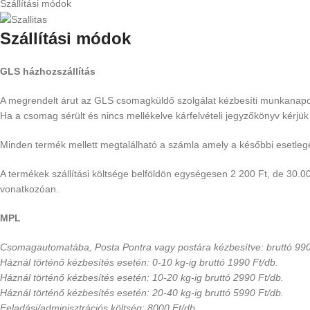
Szállítási módok
Szállítási módok
GLS házhozszállítás
A megrendelt árut az GLS csomagküldő szolgálat kézbesíti munkanapokon
Ha a csomag sérült és nincs mellékelve kárfelvételi jegyzőkönyv kérjü
Minden termék mellett megtalálható a számla amely a későbbi esetlege
A termékek szállítási költsége belföldön egységesen 2 200 Ft, de 30.00
vonatkozóan.
MPL
Csomagautomatába, Posta Pontra vagy postára kézbesítve: bruttó 990
Háznál történő kézbesítés esetén: 0-10 kg-ig bruttó 1990 Ft/db.
Háznál történő kézbesítés esetén: 10-20 kg-ig bruttó 2990 Ft/db.
Háznál történő kézbesítés esetén: 20-40 kg-ig bruttó 5990 Ft/db.
Feladási/adminisztrációs költség: 8000 Ft/db.