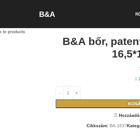
B&A
R
k to products
B&A bőr, paten
16,5*
KOSÁ
Hozzáadás
Cikkszám:
BA-1637
Kateg