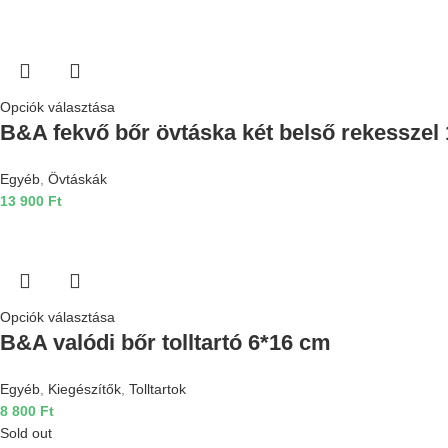
Opciók választása
B&A fekvő bőr övtáska két belső rekesszel
Egyéb
,
Övtáskák
13 900
Ft
Opciók választása
B&A valódi bőr tolltartó 6*16 cm
Egyéb
,
Kiegészítők
,
Tolltartok
8 800
Ft
Sold out