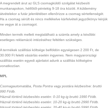
A megrendelt árut az GLS csomagküldő szolgálat kézbesíti
munkanapokon, hétfőtől-péntekig 9-18 óra között. A küldemény
átvételekor a futár jelenlétében ellenőrizze a csomag sértetlenségét.
Ha a csomag sérült és nincs mellékelve kárfelvételi jegyzőkönyv kérjük
ne vegye át a csomagot.
Minden termék mellett megtalálható a számla amely a későbbi
esetleges reklamáció intézéséhez feltétlen szükséges.
A termékek szállítási költsége belföldön egységesen 2 200 Ft, de
30.000 Ft feletti vásárlás esetén ingyenes. Nem magyarországi
szállítás esetén egyedi ajánlatot adunk a szállítás költségére
vonatkozóan.
MPL
Csomagautomatába, Posta Pontra vagy postára kézbesítve: bruttó
990 Ft/db.
Háznál történő kézbesítés esetén: 0-10 kg-ig bruttó 1990 Ft/db.
Háznál történő kézbesítés esetén: 10-20 kg-ig bruttó 2990 Ft/db.
Háznál történő kézbesítés esetén: 20-40 kg-ig bruttó 5990 Ft/db.