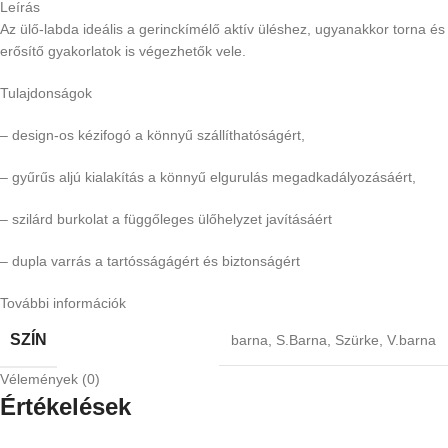
Leírás
Az ülő-labda ideális a gerinckímélő aktív üléshez, ugyanakkor torna és
erősítő gyakorlatok is végezhetők vele.
Tulajdonságok
– design-os kézifogó a könnyű szállíthatóságért,
– gyűrűs aljú kialakítás a könnyű elgurulás megadkadályozásáért,
– szilárd burkolat a függőleges ülőhelyzet javításáért
– dupla varrás a tartósságágért és biztonságért
További információk
SZÍN
barna
,
S.Barna
,
Szürke
,
V.barna
Vélemények (0)
Értékelések