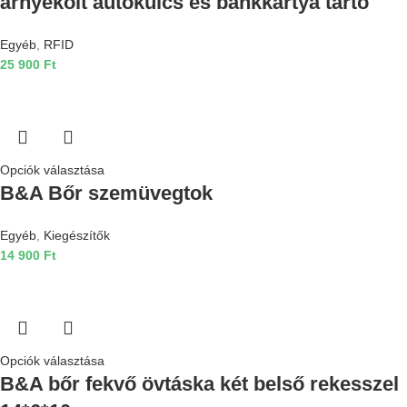
árnyékolt autókulcs és bankkártya tartó
Egyéb
,
RFID
25 900
Ft
Opciók választása
B&A Bőr szemüvegtok
Egyéb
,
Kiegészítők
14 900
Ft
Opciók választása
B&A bőr fekvő övtáska két belső rekesszel