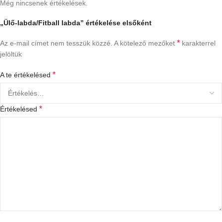
Még nincsenek értékelések.
„Ülő-labda/Fitball labda” értékelése elsőként
*
Az e-mail címet nem tesszük közzé.
A kötelező mezőket
karakterrel
jelöltük
*
A te értékelésed
*
Értékelésed