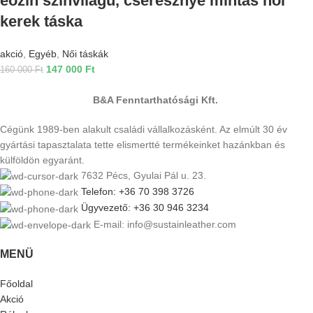
eozin színvilágú, cseresznye mintás női
kerek táska
akció
,
Egyéb
,
Női táskák
147 000
Ft
160 000
Ft
B&A Fenntarthatósági Kft.
Cégünk 1989-ben alakult családi vállalkozásként. Az elmúlt 30 év
gyártási tapasztalata tette elismertté termékeinket hazánkban és
külföldön egyaránt.
7632 Pécs, Gyulai Pál u. 23.
Telefon: +36 70 398 3726
Ügyvezető: +36 30 946 3234
E-mail: info@sustainleather.com
MENÜ
Főoldal
Akció