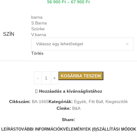
56 900
Ft
–
67 900
Ft
barna
S.Barna
Szürke
SZÍN
V.barna
Törlés
KOSÁRBA TESZEM
Hozzáadás a kívánságlistához
Cikkszám:
BA-1665
Kategóriák:
Egyéb
,
Fitt Ball
,
Kiegészítők
Címke:
B&A
Share:
LEÍRÁS
TOVÁBBI INFORMÁCIÓK
VÉLEMÉNYEK (0)
SZÁLLÍTÁSI MÓDOK