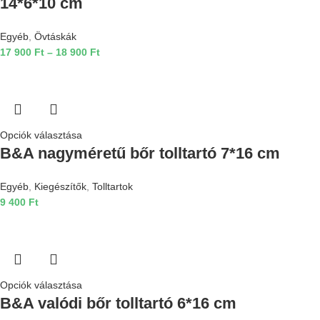
14*6*10 cm
Egyéb
,
Övtáskák
17 900
Ft
–
18 900
Ft
Opciók választása
B&A nagyméretű bőr tolltartó 7*16 cm
Egyéb
,
Kiegészítők
,
Tolltartok
9 400
Ft
Opciók választása
B&A valódi bőr tolltartó 6*16 cm