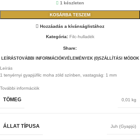
1 készleten
KOSÁRBA TESZEM
Hozzáadás a kívánságlistához
Kategória:
Filc-hulladék
Share:
LEÍRÁS
TOVÁBBI INFORMÁCIÓK
VÉLEMÉNYEK (0)
SZÁLLÍTÁSI MÓDOK
Leírás
1 tenyérnyi gyapjúfilc moha zöld színben, vastagság: 1 mm
További információk
TÖMEG
0,01 kg
ÁLLAT TÍPUSA
Juh (Gyapjú)