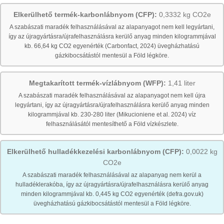
Elkerülhető termék-karbonlábnyom (CFP):
0,3332 kg CO2e
A szabászati maradék felhasználásával az alapanyagot nem kell legyártani,
így az újragyártásra/újrafelhasználásra kerülő anyag minden kilogrammjával
kb. 66,64 kg CO2 egyenérték (Carbonfact, 2024) üvegházhatású
gázkibocsátástól mentesül a Föld légköre.
Megtakarított termék-vízlábnyom (WFP):
1,41 liter
A szabászati maradék felhasználásával az alapanyagot nem kell újra
legyártani, így az újragyártásra/újrafelhasználásra kerülő anyag minden
kilogrammjával kb. 230-280 liter (Mikucioniene et al. 2024) víz
felhasználásától mentesíthető a Föld vízkészlete.
Elkerülhető hulladékkezelési karbonlábnyom (CFP):
0,0022 kg
CO2e
A szabászati maradék felhasználásával az alapanyag nem kerül a
hulladéklerakóba, így az újragyártásra/újrafelhasználásra kerülő anyag
minden kilogrammjával kb. 0,445 kg CO2 egyenérték (defra.gov.uk)
üvegházhatású gázkibocsátástól mentesül a Föld légköre.