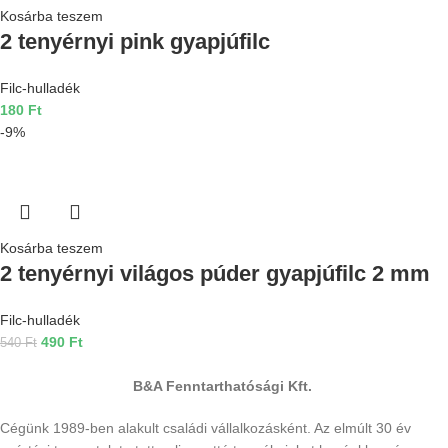
Kosárba teszem
2 tenyérnyi pink gyapjúfilc
Filc-hulladék
180
Ft
-9%
Kosárba teszem
2 tenyérnyi világos púder gyapjúfilc 2 mm
Filc-hulladék
490
Ft
540
Ft
B&A Fenntarthatósági Kft.
Cégünk 1989-ben alakult családi vállalkozásként. Az elmúlt 30 év