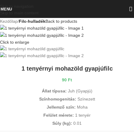
Skip to navigation
MENU
Skip to main content
Kezdőlap
Filc-hulladék
Back to products
Click to enlarge
1 tenyérnyi mohazöld gyapjúfilc
90
Ft
Állat típusa:
Juh (Gyapjú)
Színhomogenitás:
Színezett
Jellemző szín:
Moha
Felület mérete:
1 tenyér
Súly (kg):
0.01