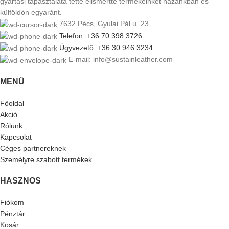
gyártási tapasztalata tette elismertté termékeinket hazánkban és
külföldön egyaránt.
7632 Pécs, Gyulai Pál u. 23.
Telefon: +36 70 398 3726
Ügyvezető: +36 30 946 3234
E-mail: info@sustainleather.com
MENÜ
Főoldal
Akció
Rólunk
Kapcsolat
Céges partnereknek
Személyre szabott termékek
HASZNOS
Fiókom
Pénztár
Kosár