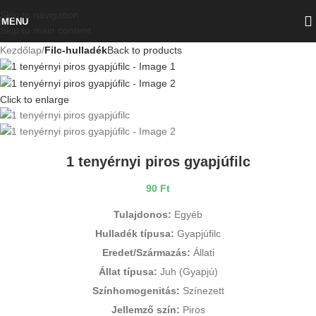
Skip to navigation
MENU
Skip to main content
Kezdőlap
Filc-hulladék
Back to products
Click to enlarge
1 tenyérnyi piros gyapjúfilc
90
Ft
Tulajdonos:
Egyéb
Hulladék típusa:
Gyapjúfilc
Eredet/Származás:
Állati
Állat típusa:
Juh (Gyapjú)
Színhomogenitás:
Színezett
Jellemző szín:
Piros