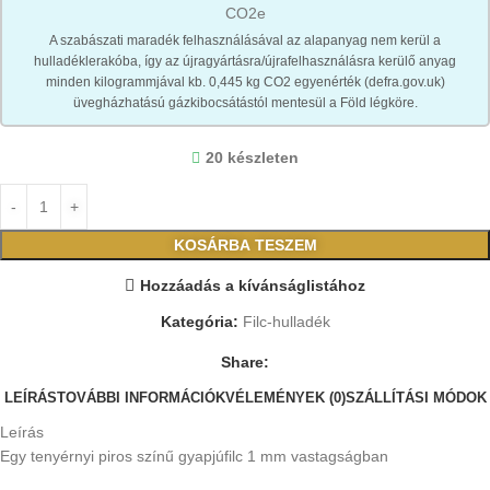
CO2e
A szabászati maradék felhasználásával az alapanyag nem kerül a
hulladéklerakóba, így az újragyártásra/újrafelhasználásra kerülő anyag
minden kilogrammjával kb. 0,445 kg CO2 egyenérték (defra.gov.uk)
üvegházhatású gázkibocsátástól mentesül a Föld légköre.
20 készleten
KOSÁRBA TESZEM
Hozzáadás a kívánságlistához
Kategória:
Filc-hulladék
Share:
LEÍRÁS
TOVÁBBI INFORMÁCIÓK
VÉLEMÉNYEK (0)
SZÁLLÍTÁSI MÓDOK
Leírás
Egy tenyérnyi piros színű gyapjúfilc 1 mm vastagságban