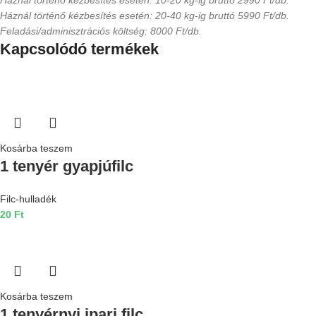
Háznál történő kézbesítés esetén: 10-20 kg-ig bruttó 2990 Ft/db.
Háznál történő kézbesítés esetén: 20-40 kg-ig bruttó 5990 Ft/db.
Feladási/adminisztrációs költség: 8000 Ft/db.
Kapcsolódó termékek
Kosárba teszem
1 tenyér gyapjúfilc
Filc-hulladék
20
Ft
Kosárba teszem
1 tenyérnyi ipari filc