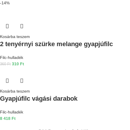
-14%
Kosárba teszem
2 tenyérnyi szürke melange gyapjúfilc
Filc-hulladék
310
Ft
360
Ft
Kosárba teszem
Gyapjúfilc vágási darabok
Filc-hulladék
8 418
Ft