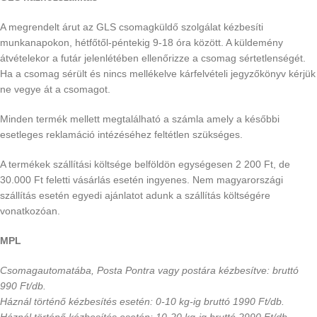
A megrendelt árut az GLS csomagküldő szolgálat kézbesíti
munkanapokon, hétfőtől-péntekig 9-18 óra között. A küldemény
átvételekor a futár jelenlétében ellenőrizze a csomag sértetlenségét.
Ha a csomag sérült és nincs mellékelve kárfelvételi jegyzőkönyv kérjük
ne vegye át a csomagot.
Minden termék mellett megtalálható a számla amely a későbbi
esetleges reklamáció intézéséhez feltétlen szükséges.
A termékek szállítási költsége belföldön egységesen 2 200 Ft, de
30.000 Ft feletti vásárlás esetén ingyenes. Nem magyarországi
szállítás esetén egyedi ajánlatot adunk a szállítás költségére
vonatkozóan.
MPL
Csomagautomatába, Posta Pontra vagy postára kézbesítve: bruttó
990 Ft/db.
Háznál történő kézbesítés esetén: 0-10 kg-ig bruttó 1990 Ft/db.