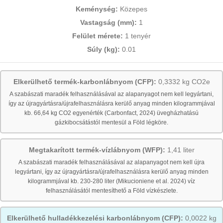
Keménység:
Közepes
Vastagság (mm):
1
Felület mérete:
1 tenyér
Súly (kg):
0.01
Elkerülhető termék-karbonlábnyom (CFP):
0,3332 kg CO2e
A szabászati maradék felhasználásával az alapanyagot nem kell legyártani,
így az újragyártásra/újrafelhasználásra kerülő anyag minden kilogrammjával
kb. 66,64 kg CO2 egyenérték (Carbonfact, 2024) üvegházhatású
gázkibocsátástól mentesül a Föld légköre.
Megtakarított termék-vízlábnyom (WFP):
1,41 liter
A szabászati maradék felhasználásával az alapanyagot nem kell újra
legyártani, így az újragyártásra/újrafelhasználásra kerülő anyag minden
kilogrammjával kb. 230-280 liter (Mikucioniene et al. 2024) víz
felhasználásától mentesíthető a Föld vízkészlete.
Elkerülhető hulladékkezelési karbonlábnyom (CFP):
0,0022 kg