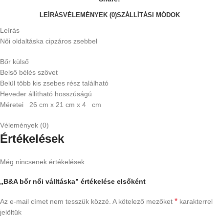
LEÍRÁS
VÉLEMÉNYEK (0)
SZÁLLÍTÁSI MÓDOK
Leírás
Női oldaltáska cipzáros zsebbel
Bőr külső
Belső bélés szövet
Belül több kis zsebes rész található
Heveder állítható hosszúságú
Méretei 26 cm x 21 cm x 4 cm
Vélemények (0)
Értékelések
Még nincsenek értékelések.
„B&A bőr női válltáska” értékelése elsőként
*
Az e-mail címet nem tesszük közzé.
A kötelező mezőket
karakterrel
jelöltük