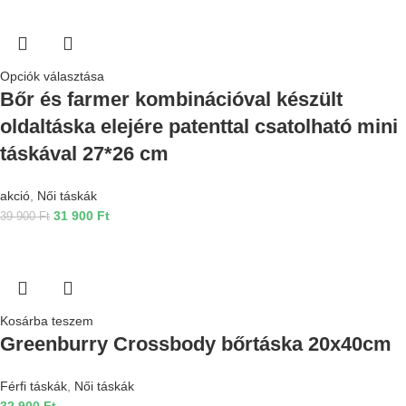
Opciók választása
Bőr és farmer kombinációval készült
oldaltáska elejére patenttal csatolható mini
táskával 27*26 cm
akció
,
Női táskák
31 900
Ft
39 900
Ft
Kosárba teszem
Greenburry Crossbody bőrtáska 20x40cm
Férfi táskák
,
Női táskák