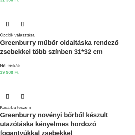
32 900
Ft
Opciók választása
Greenburry műbőr oldaltáska rendező
zsebekkel több színben 31*32 cm
Női táskák
19 900
Ft
Kosárba teszem
Greenburry növényi bőrből készült
utazótáska kényelmes hordozó
fogantyúkkal zsebekkel