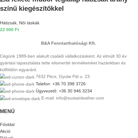
színű kiegészítőkkel
Hátizsák
,
Női táskák
22 000
Ft
B&A Fenntarthatósági Kft.
Cégünk 1989-ben alakult családi vállalkozásként. Az elmúlt 30 év
gyártási tapasztalata tette elismertté termékeinket hazánkban és
külföldön egyaránt.
7632 Pécs, Gyulai Pál u. 23.
Telefon: +36 70 398 3726
Ügyvezető: +36 30 946 3234
E-mail: info@sustainleather.com
MENÜ
Főoldal
Akció
Rólunk