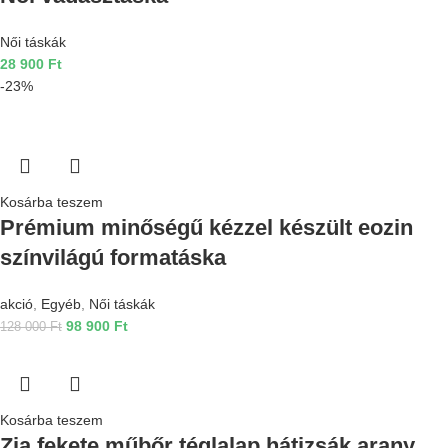
Női táskák
28 900
Ft
-23%
Kosárba teszem
Prémium minőségű kézzel készült eozin
színvilágú formatáska
akció
,
Egyéb
,
Női táskák
98 900
Ft
128 000
Ft
Kosárba teszem
Zia fekete műbőr téglalap hátizsák arany