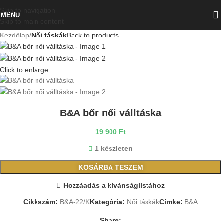
Skip to navigation
MENU
Skip to main content
Kezdőlap
Női táskák
Back to products
Click to enlarge
B&A bőr női válltáska
19 900
Ft
1 készleten
KOSÁRBA TESZEM
Hozzáadás a kívánságlistához
Cikkszám:
B&A-22/K
Kategória:
Női táskák
Címke:
B&A
Share: