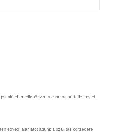
jelenlétében ellenőrizze a csomag sértetlenségét.
én egyedi ajánlatot adunk a szállítás költségére