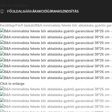
Skip to navigation
Skip to main content
FŐOLDAL
MÁRKÁK
AKCIÓ
ÚJRAHASZNOSÍTÁS
Kezdőlap
Férfi táskák
B&A minimalista fekete bőr aktatáska gyártói ga
Click to enlarge