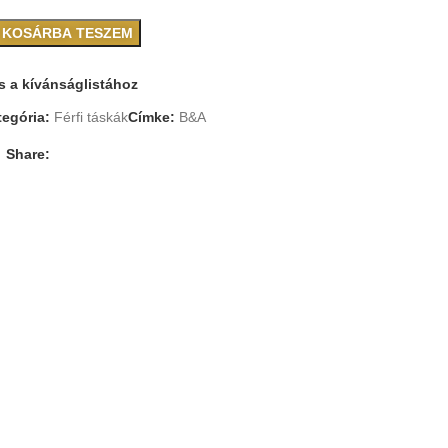
KOSÁRBA TESZEM
 a kívánságlistához
tegória:
Férfi táskák
Címke:
B&A
Share: