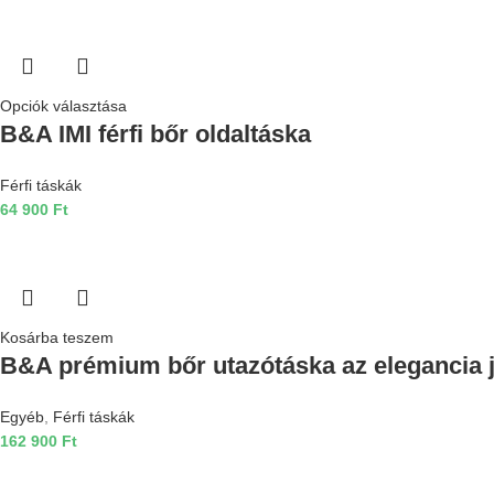
Opciók választása
B&A IMI férfi bőr oldaltáska
Férfi táskák
64 900
Ft
Kosárba teszem
B&A prémium bőr utazótáska az elegancia 
Egyéb
,
Férfi táskák
162 900
Ft