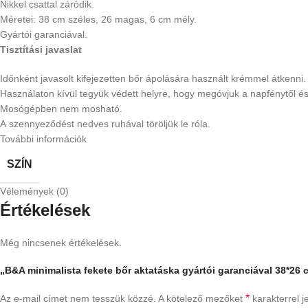
Nikkel csattal záródik.
Méretei: 38 cm széles, 26 magas, 6 cm mély.
Gyártói garanciával.
Tisztítási javaslat
Időnként javasolt kifejezetten bőr ápolására használt krémmel átkenni.
Használaton kívül tegyük védett helyre, hogy megóvjuk a napfénytől és 
Mosógépben nem mosható.
A szennyeződést nedves ruhával töröljük le róla.
További információk
SZÍN
Vélemények (0)
Értékelések
Még nincsenek értékelések.
„B&A minimalista fekete bőr aktatáska gyártói garanciával 38*26 
*
Az e-mail címet nem tesszük közzé.
A kötelező mezőket
karakterrel je