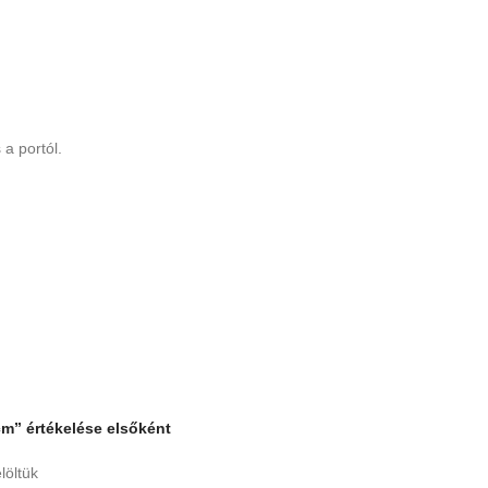
a portól.
cm” értékelése elsőként
löltük