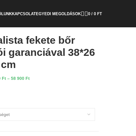
ÓLUNK
KAPCSOLAT
EGYEDI MEGOLDÁSOK
0
/
0
FT
ista fekete bőr
ói garanciával 38*26
cm
0
Ft
–
58 900
Ft