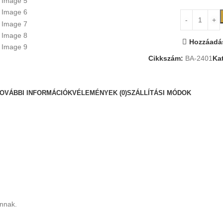
Hozzáadás
Cikkszám:
BA-2401
Ka
OVÁBBI INFORMÁCIÓK
VÉLEMÉNYEK (0)
SZÁLLÍTÁSI MÓDOK
onnak.