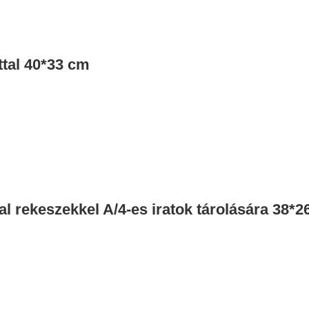
ttal 40*33 cm
ttal rekeszekkel A/4-es iratok tárolására 38*