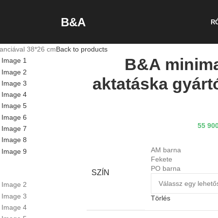
B&A
R
ranciával 38*26 cm
Back to products
B&A minimal
aktatáska gyárt
55 90
AM barna
Fekete
PO barna
SZÍN
Törlés