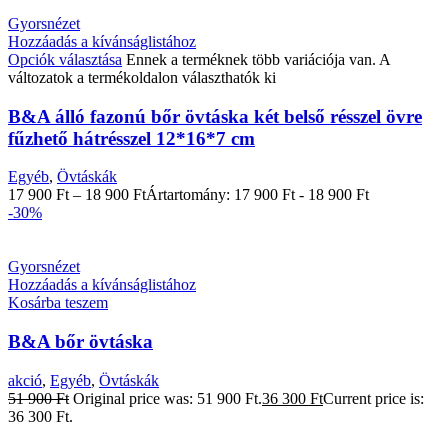
Gyorsnézet
Hozzáadás a kívánságlistához
Opciók választása
Ennek a terméknek több variációja van. A
változatok a termékoldalon választhatók ki
B&A álló fazonú bőr övtáska két belső résszel övre
fűzhető hátrésszel 12*16*7 cm
Egyéb
,
Övtáskák
17 900
Ft
–
18 900
Ft
Ártartomány: 17 900 Ft - 18 900 Ft
-30%
Gyorsnézet
Hozzáadás a kívánságlistához
Kosárba teszem
B&A bőr övtáska
akció
,
Egyéb
,
Övtáskák
51 900
Ft
Original price was: 51 900 Ft.
36 300
Ft
Current price is:
36 300 Ft.