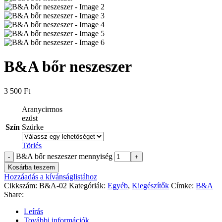
B&A bőr neszeszer
3 500
Ft
Aranycirmos
ezüst
Szín
Szürke
Törlés
B&A bőr neszeszer mennyiség
Kosárba teszem
Hozzáadás a kívánságlistához
Cikkszám:
B&A-02
Kategóriák:
Egyéb
,
Kiegészítők
Címke:
B&A
Share:
Leírás
További információk