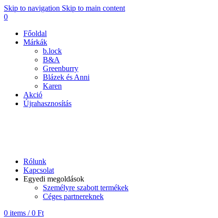
Skip to navigation
Skip to main content
0
Főoldal
Márkák
b.lock
B&A
Greenburry
Blázek és Anni
Karen
Akció
Újrahasznosítás
B&A
Rólunk
Kapcsolat
Egyedi megoldások
Személyre szabott termékek
Céges partnereknek
0
items
/
0
Ft