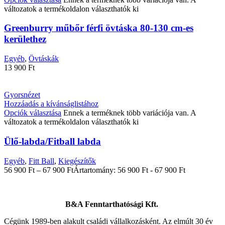
változatok a termékoldalon választhatók ki
Greenburry műbőr férfi övtáska 80-130 cm-es
kerülethez
Egyéb
,
Övtáskák
13 900
Ft
Gyorsnézet
Hozzáadás a kívánságlistához
Opciók választása
Ennek a terméknek több variációja van. A
változatok a termékoldalon választhatók ki
Ülő-labda/Fitball labda
Egyéb
,
Fitt Ball
,
Kiegészítők
56 900
Ft
–
67 900
Ft
Ártartomány: 56 900 Ft - 67 900 Ft
B&A Fenntarthatósági Kft.
Cégünk 1989-ben alakult családi vállalkozásként. Az elmúlt 30 év