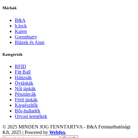
Márkák
B&A
b.lock
Karen
Greenburry
Blázek és Anni
Kategóriák
RFID
Fitt Ball
Hátizsák
Övtáskák
Női táskák
Pénztárcák
Férfi táskák
Kiegészítők
Bőr-hulladék
Orvosi termékek
© 2025 MINDEN JOG FENNTARTVA - B&A Fenntarthatósági
Kft.
2025 | Powered by
Webfox
.