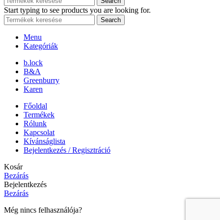
Search
Start typing to see products you are looking for.
Search
Menu
Kategóriák
b.lock
B&A
Greenburry
Karen
Főoldal
Termékek
Rólunk
Kapcsolat
Kívánságlista
Bejelentkezés / Regisztráció
Kosár
Bezárás
Bejelentkezés
Bezárás
Még nincs felhasználója?