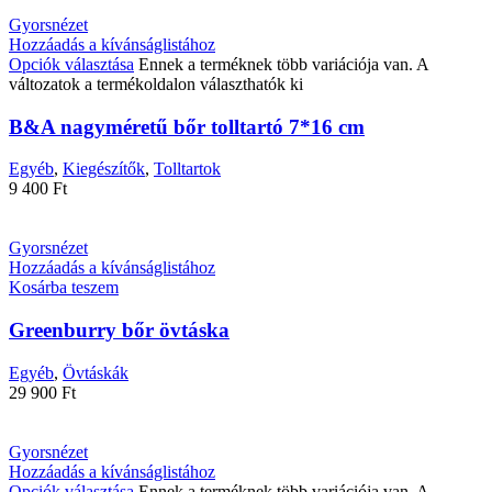
Gyorsnézet
Hozzáadás a kívánságlistához
Opciók választása
Ennek a terméknek több variációja van. A
változatok a termékoldalon választhatók ki
B&A nagyméretű bőr tolltartó 7*16 cm
Egyéb
,
Kiegészítők
,
Tolltartok
9 400
Ft
Gyorsnézet
Hozzáadás a kívánságlistához
Kosárba teszem
Greenburry bőr övtáska
Egyéb
,
Övtáskák
29 900
Ft
Gyorsnézet
Hozzáadás a kívánságlistához
Opciók választása
Ennek a terméknek több variációja van. A