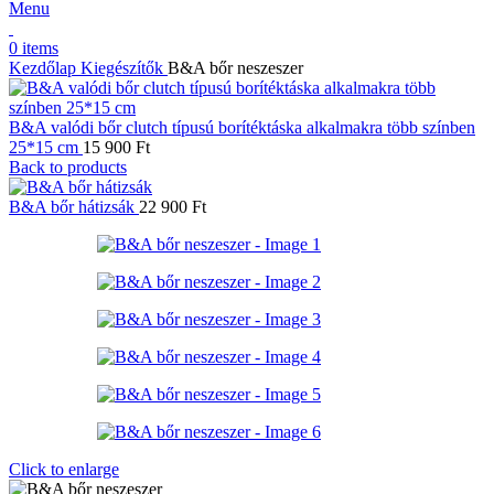
Menu
0
items
Kezdőlap
Kiegészítők
B&A bőr neszeszer
B&A valódi bőr clutch típusú borítéktáska alkalmakra több színben
25*15 cm
15 900
Ft
Back to products
B&A bőr hátizsák
22 900
Ft
Click to enlarge