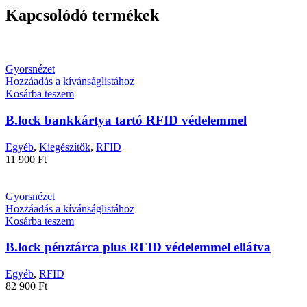
Kapcsolódó termékek
Gyorsnézet
Hozzáadás a kívánságlistához
Kosárba teszem
B.lock bankkártya tartó RFID védelemmel
Egyéb
,
Kiegészítők
,
RFID
11 900
Ft
Gyorsnézet
Hozzáadás a kívánságlistához
Kosárba teszem
B.lock pénztárca plus RFID védelemmel ellátva
Egyéb
,
RFID
82 900
Ft