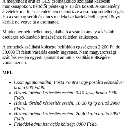
A megrendelt árut az GLS csomagküldő szolgálat kézbesíti
munkanapokon, hétfőtől-péntekig 9-18 óra között. A küldemény
átvételekor a futár jelenlétében ellenőrizze a csomag sértetlenségét.
Ha a csomag sérült és nincs mellékelve kárfelvételi jegyzőkönyv
kérjük ne vegye át a csomagot.
Minden termék mellett megtalálható a számla amely a későbbi
esetleges reklamáció intézéséhez feltétlen szükséges.
A termékek szállítási költsége belföldön egységesen 2 200 Ft, de
30.000 Ft feletti vásárlás esetén ingyenes. Nem magyarországi
szállítás esetén egyedi ajánlatot adunk a szállítás költségére
vonatkozóan.
MPL
Csomagautomatába, Posta Pontra vagy postára kézbesítve:
bruttó 990 Ft/db.
Háznál történő kézbesítés esetén: 0-10 kg-ig bruttó 1990
Ft/db.
Háznál történő kézbesítés esetén: 10-20 kg-ig bruttó 2990
Ft/db.
Háznál történő kézbesítés esetén: 20-40 kg-ig bruttó 5990
Ft/db.
Feladási/adminisztrációs költség: 8000 Ft/db.