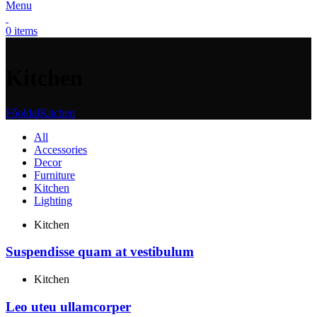
Menu
0
items
Kitchen
Főoldal
Kitchen
All
Accessories
Decor
Furniture
Kitchen
Lighting
Kitchen
Suspendisse quam at vestibulum
Kitchen
Leo uteu ullamcorper