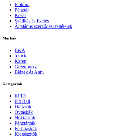
Fiókom
Pénztár
Kosár
Szállítás és fizetés
Általános szerződési feltételek
Márkák
B&A
b.lock
Karen
Greenburry
Blázek és Anni
Kategóriák
RFID
Fitt Ball
Hátizsák
Övtáskák
Női táskák
Pénztárcák
Férfi táskák
Kiegészítők