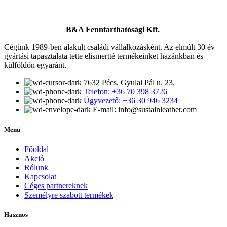
B&A Fenntarthatósági Kft.
Cégünk 1989-ben alakult családi vállalkozásként. Az elmúlt 30 év
gyártási tapasztalata tette elismertté termékeinket hazánkban és
külföldön egyaránt.
7632 Pécs, Gyulai Pál u. 23.
Telefon: +36 70 398 3726
Ügyvezető: +36 30 946 3234
E-mail: info@sustainleather.com
Menü
Főoldal
Akció
Rólunk
Kapcsolat
Céges partnereknek
Személyre szabott termékek
Hasznos