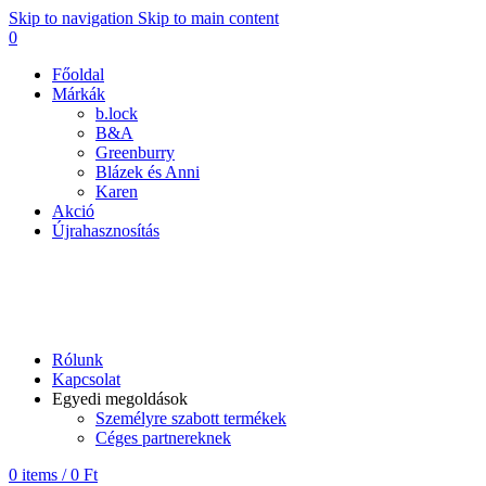
Skip to navigation
Skip to main content
0
Főoldal
Márkák
b.lock
B&A
Greenburry
Blázek és Anni
Karen
Akció
Újrahasznosítás
B&A
Rólunk
Kapcsolat
Egyedi megoldások
Személyre szabott termékek
Céges partnereknek
0
items
/
0
Ft