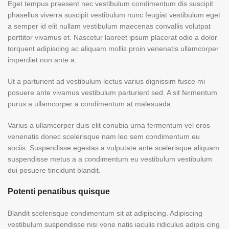
Eget tempus praesent nec vestibulum condimentum dis suscipit
phasellus viverra suscipit vestibulum nunc feugiat vestibulum eget
a semper id elit nullam vestibulum maecenas convallis volutpat
porttitor vivamus et. Nascetur laoreet ipsum placerat odio a dolor
torquent adipiscing ac aliquam mollis proin venenatis ullamcorper
imperdiet non ante a.
Ut a parturient ad vestibulum lectus varius dignissim fusce mi
posuere ante vivamus vestibulum parturient sed. A sit fermentum
purus a ullamcorper a condimentum at malesuada.
Varius a ullamcorper duis elit conubia urna fermentum vel eros
venenatis donec scelerisque nam leo sem condimentum eu
sociis. Suspendisse egestas a vulputate ante scelerisque aliquam
suspendisse metus a a condimentum eu vestibulum vestibulum
dui posuere tincidunt blandit.
Potenti penatibus quisque
Blandit scelerisque condimentum sit at adipiscing. Adipiscing
vestibulum suspendisse nisi vene natis iaculis ridiculus adipis cing