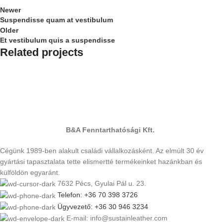
Newer
Suspendisse quam at vestibulum
Older
Et vestibulum quis a suspendisse
Related projects
Furniture
A lacus bibendum pulvinar
B&A Fenntarthatósági Kft.
Cégünk 1989-ben alakult családi vállalkozásként. Az elmúlt 30 év
gyártási tapasztalata tette elismertté termékeinket hazánkban és
külföldön egyaránt.
7632 Pécs, Gyulai Pál u. 23.
Telefon: +36 70 398 3726
Ügyvezető: +36 30 946 3234
E-mail: info@sustainleather.com