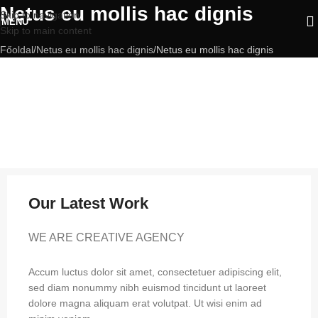
Netus eu mollis hac dignis
Skip to navigation
MENU
Skip to main content
Főoldal
Netus eu mollis hac dignis
Netus eu mollis hac dignis
Our Latest Work
WE ARE CREATIVE AGENCY
Accum luctus dolor sit amet, consectetuer adipiscing elit,
sed diam nonummy nibh euismod tincidunt ut laoreet
dolore magna aliquam erat volutpat. Ut wisi enim ad