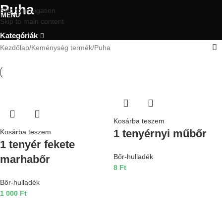
Puha
Skip to navigation
MENU
Skip to main content
Kategóriák
Kezdőlap
Keménység termék
Puha
Kosárba teszem
1 tenyérnyi műbőr
Kosárba teszem
1 tenyér fekete
Bőr-hulladék
marhabőr
8
Ft
Bőr-hulladék
1 000
Ft