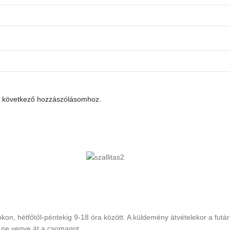
 következő hozzászólásomhoz.
, hétfőtől-péntekig 9-18 óra között. A küldemény átvételekor a futár 
k ne vegye át a csomagot.