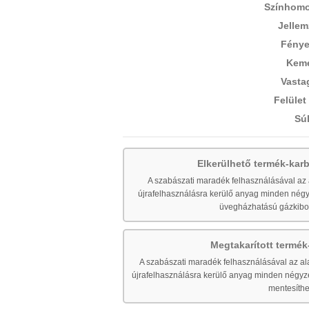
Színhomo
Jellem
Fénye
Kem
Vasta
Felület
Súl
Elkerülhető termék-ka
A szabászati maradék felhasználásával az a
újrafelhasználásra kerülő anyag minden nég
üvegházhatású gázkiboc
Megtakarított termé
A szabászati maradék felhasználásával az ala
újrafelhasználásra kerülő anyag minden négyze
mentesíthe