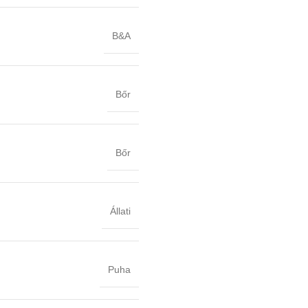
B&A
Bőr
Bőr
Állati
Puha