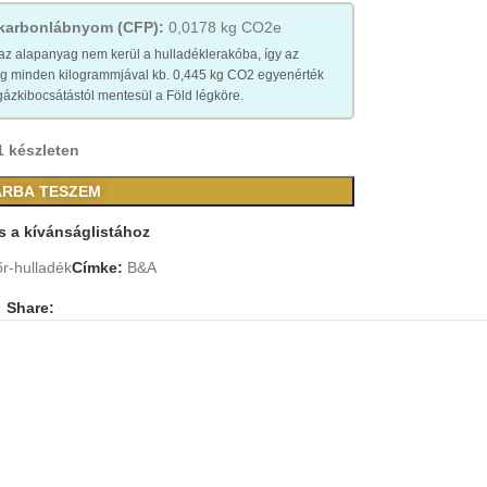
 karbonlábnyom (CFP):
0,0178 kg CO2e
az alapanyag nem kerül a hulladéklerakóba, így az
yag minden kilogrammjával kb. 0,445 kg CO2 egyenérték
ázkibocsátástól mentesül a Föld légköre.
1 készleten
RBA TESZEM
 a kívánságlistához
r-hulladék
Címke:
B&A
Share: