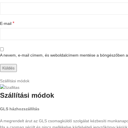
*
E-mail
A nevem, e-mail címem, és weboldalcímem mentése a böngészőben a
Szállítási módok
Szállítási módok
GLS házhozszállítás
A megrendelt árut az GLS csomagküldő szolgálat kézbesíti munkanapokon
Ha a csomag sérült és nincs mellékelve kárfelvételi jegyzőkönyv kérjü