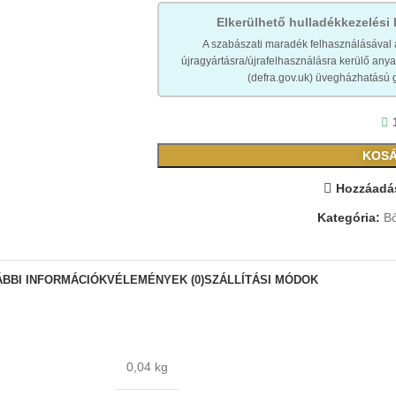
Elkerülhető hulladékkezelési
A szabászati maradék felhasználásával 
újragyártásra/újrafelhasználásra kerülő an
(defra.gov.uk) üvegházhatású g
KOSÁ
Hozzáadás
Kategória:
Bő
BBI INFORMÁCIÓK
VÉLEMÉNYEK (0)
SZÁLLÍTÁSI MÓDOK
0,04 kg