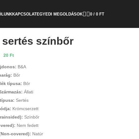
ÓLUNK
KAPCSOLAT
EGYEDI MEGOLDÁSOK
0
/
0
FT
 sertés színbőr
20
Ft
ajdonos:
B&A
parág:
Bőr
dék típusa:
Bőr
Származás:
Állati
 típusa:
Sertés
ódja:
Krómcserzett
rainsided):
Színbőr
vered):
Nem fedett
 (Non-covered):
Natúr