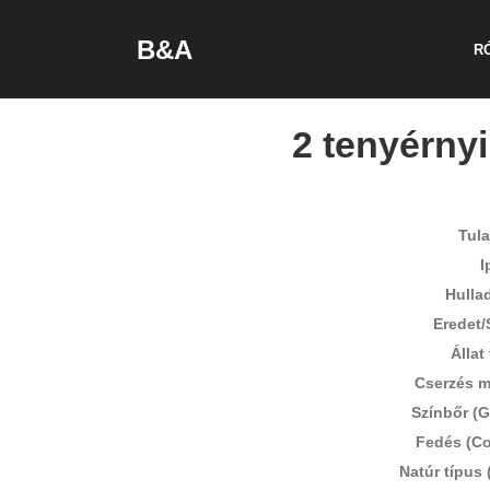
B&A
R
2 tenyérnyi
Tul
I
Hulla
Eredet/
Állat
Cserzés m
Színbőr (G
Fedés (Co
Natúr típus