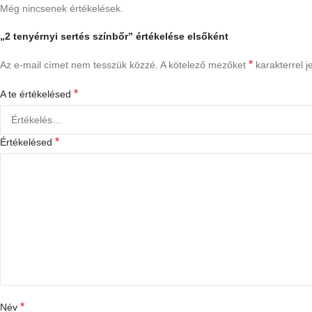
Még nincsenek értékelések.
„2 tenyérnyi sertés színbőr” értékelése elsőként
*
Az e-mail címet nem tesszük közzé.
A kötelező mezőket
karakterrel je
*
A te értékelésed
*
Értékelésed
*
Név