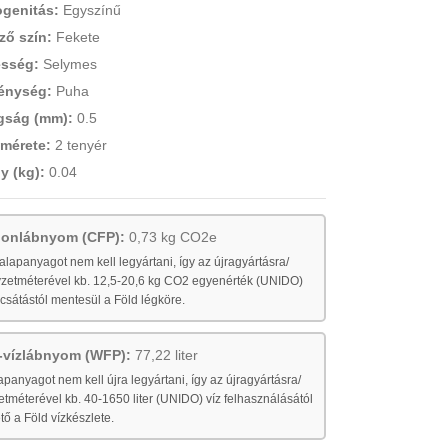
genitás:
Egyszínű
ző szín:
Fekete
sség:
Selymes
énység:
Puha
gság (mm):
0.5
 mérete:
2 tenyér
y (kg):
0.04
rbonlábnyom (CFP):
0,73 kg CO2e
lapanyagot nem kell legyártani, így az újragyártásra/
yzetméterével kb. 12,5-20,6 kg CO2 egyenérték (UNIDO)
sátástól mentesül a Föld légköre.
k-vízlábnyom (WFP):
77,22 liter
panyagot nem kell újra legyártani, így az újragyártásra/
tméterével kb. 40-1650 liter (UNIDO) víz felhasználásától
tő a Föld vízkészlete.