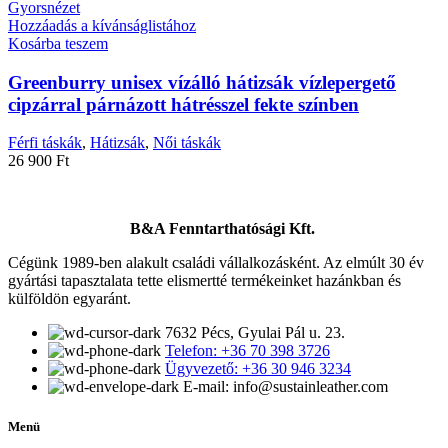
Gyorsnézet
Hozzáadás a kívánságlistához
Kosárba teszem
Greenburry unisex vízálló hátizsák vízlepergető
cipzárral párnázott hátrésszel fekte színben
Férfi táskák
,
Hátizsák
,
Női táskák
26 900
Ft
B&A Fenntarthatósági Kft.
Cégünk 1989-ben alakult családi vállalkozásként. Az elmúlt 30 év
gyártási tapasztalata tette elismertté termékeinket hazánkban és
külföldön egyaránt.
7632 Pécs, Gyulai Pál u. 23.
Telefon: +36 70 398 3726
Ügyvezető: +36 30 946 3234
E-mail: info@sustainleather.com
Menü