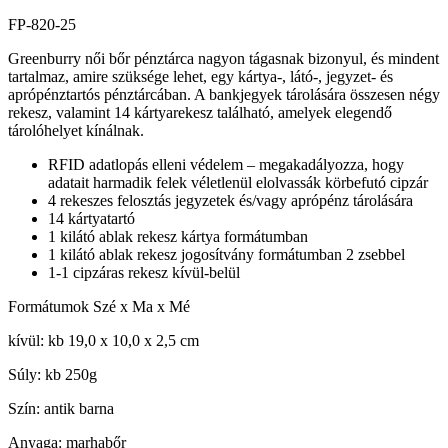
FP-820-25
Greenburry női bőr pénztárca nagyon tágasnak bizonyul, és mindent
tartalmaz, amire szüksége lehet, egy kártya-, látó-, jegyzet- és
aprópénztartós pénztárcában. A bankjegyek tárolására összesen négy
rekesz, valamint 14 kártyarekesz található, amelyek elegendő
tárolóhelyet kínálnak.
RFID adatlopás elleni védelem – megakadályozza, hogy
adatait harmadik felek véletlenül elolvassák körbefutó cipzár
4 rekeszes felosztás jegyzetek és/vagy aprópénz tárolására
14 kártyatartó
1 kilátó ablak rekesz kártya formátumban
1 kilátó ablak rekesz jogosítvány formátumban 2 zsebbel
1-1 cipzáras rekesz kívül-belül
Formátumok Szé x Ma x Mé
kívül: kb 19,0 x 10,0 x 2,5 cm
Súly: kb 250g
Szín: antik barna
Anyaga: marhabőr