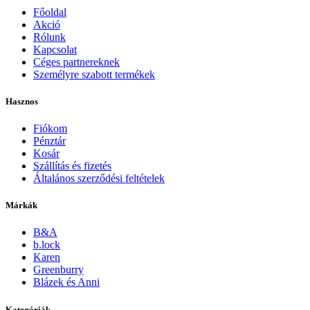
Főoldal
Akció
Rólunk
Kapcsolat
Céges partnereknek
Személyre szabott termékek
Hasznos
Fiókom
Pénztár
Kosár
Szállítás és fizetés
Általános szerződési feltételek
Márkák
B&A
b.lock
Karen
Greenburry
Blázek és Anni
Kategóriák