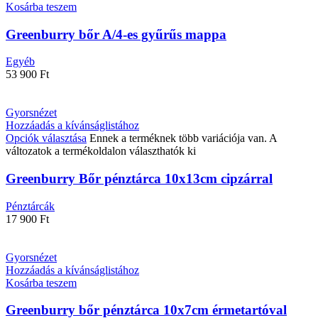
Kosárba teszem
Greenburry bőr A/4-es gyűrűs mappa
Egyéb
53 900
Ft
Gyorsnézet
Hozzáadás a kívánságlistához
Opciók választása
Ennek a terméknek több variációja van. A
változatok a termékoldalon választhatók ki
Greenburry Bőr pénztárca 10x13cm cipzárral
Pénztárcák
17 900
Ft
Gyorsnézet
Hozzáadás a kívánságlistához
Kosárba teszem
Greenburry bőr pénztárca 10x7cm érmetartóval