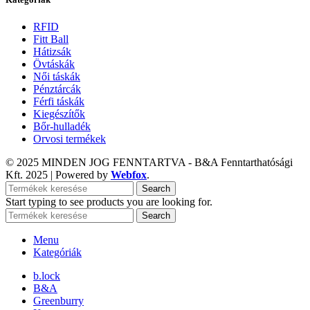
RFID
Fitt Ball
Hátizsák
Övtáskák
Női táskák
Pénztárcák
Férfi táskák
Kiegészítők
Bőr-hulladék
Orvosi termékek
© 2025 MINDEN JOG FENNTARTVA - B&A Fenntarthatósági
Kft.
2025 | Powered by
Webfox
.
Search
Start typing to see products you are looking for.
Search
Menu
Kategóriák
b.lock
B&A
Greenburry