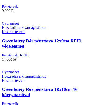
Pénztárcák
9 900
Ft
Gyorsnézet
Hozzáadás a kívánságlistához
Kosárba teszem
Greenburry Bőr pénztárca 12x9cm RFID
védelemmel
Pénztárcák
,
RFID
14 900
Ft
Gyorsnézet
Hozzáadás a kívánságlistához
Kosárba teszem
Greenburry Bőr pénztárca 18x10cm 16
kártyatartóval
Pénztárcák