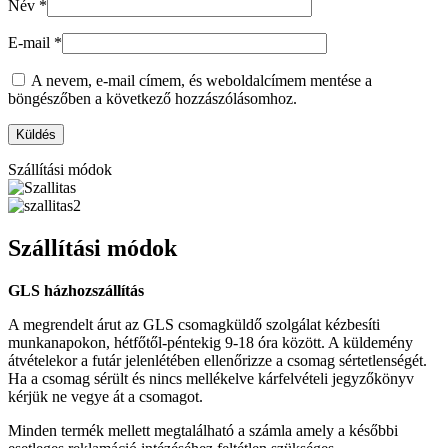
Név
*
E-mail
*
A nevem, e-mail címem, és weboldalcímem mentése a
böngészőben a következő hozzászólásomhoz.
Szállítási módok
Szállítási módok
GLS házhozszállítás
A megrendelt árut az GLS csomagküldő szolgálat kézbesíti
munkanapokon, hétfőtől-péntekig 9-18 óra között. A küldemény
átvételekor a futár jelenlétében ellenőrizze a csomag sértetlenségét.
Ha a csomag sérült és nincs mellékelve kárfelvételi jegyzőkönyv
kérjük ne vegye át a csomagot.
Minden termék mellett megtalálható a számla amely a későbbi