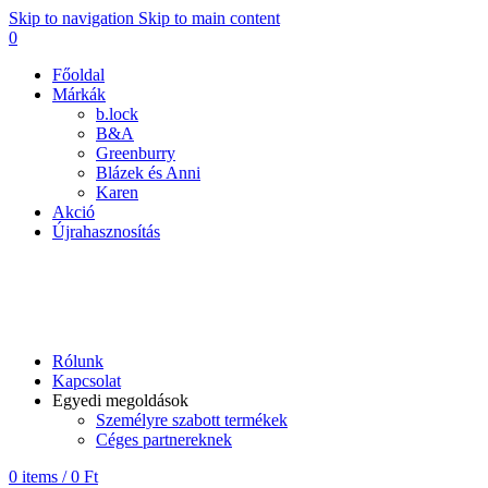
Skip to navigation
Skip to main content
0
Főoldal
Márkák
b.lock
B&A
Greenburry
Blázek és Anni
Karen
Akció
Újrahasznosítás
B&A
Rólunk
Kapcsolat
Egyedi megoldások
Személyre szabott termékek
Céges partnereknek
0
items
/
0
Ft