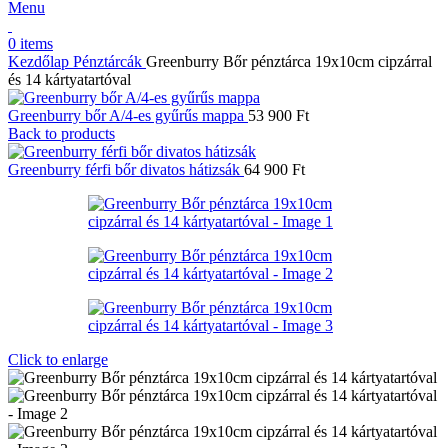
Menu
0
items
Kezdőlap
Pénztárcák
Greenburry Bőr pénztárca 19x10cm cipzárral
és 14 kártyatartóval
Greenburry bőr A/4-es gyűrűs mappa
53 900
Ft
Back to products
Greenburry férfi bőr divatos hátizsák
64 900
Ft
Click to enlarge