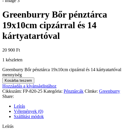
Greenburry Bőr pénztárca
19x10cm cipzárral és 14
kártyatartóval
20 900
Ft
1 készleten
Greenburry Bőr pénztárca 19x10cm cipzárral és 14 kártyatartóval
mennyiség
Kosárba teszem
Hozzáadás a kívánságlistához
Cikkszám:
FP-820-25
Kategória:
Pénztárcák
Címke:
Greenburry
Share:
Leírás
Vélemények (0)
Szállítási módok
Leírás