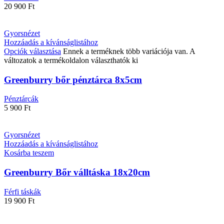
20 900
Ft
Gyorsnézet
Hozzáadás a kívánságlistához
Opciók választása
Ennek a terméknek több variációja van. A
változatok a termékoldalon választhatók ki
Greenburry bőr pénztárca 8x5cm
Pénztárcák
5 900
Ft
Gyorsnézet
Hozzáadás a kívánságlistához
Kosárba teszem
Greenburry Bőr válltáska 18x20cm
Férfi táskák
19 900
Ft