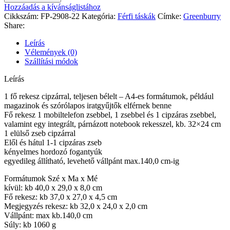
Hozzáadás a kívánságlistához
Cikkszám:
FP-2908-22
Kategória:
Férfi táskák
Címke:
Greenburry
Share:
Leírás
Vélemények (0)
Szállítási módok
Leírás
1 fő rekesz cipzárral, teljesen bélelt – A4-es formátumok, például
magazinok és szórólapos iratgyűjtők elférnek benne
Fő rekesz 1 mobiltelefon zsebbel, 1 zsebbel és 1 cipzáras zsebbel,
valamint egy integrált, párnázott notebook rekesszel, kb. 32×24 cm
1 elülső zseb cipzárral
Elől és hátul 1-1 cipzáras zseb
kényelmes hordozó fogantyúk
egyedileg állítható, levehető vállpánt max.140,0 cm-ig
Formátumok Szé x Ma x Mé
kívül: kb 40,0 x 29,0 x 8,0 cm
Fő rekesz: kb 37,0 x 27,0 x 4,5 cm
Megjegyzés rekesz: kb 32,0 x 24,0 x 2,0 cm
Vállpánt: max kb.140,0 cm
Súly: kb 1060 g