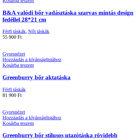
Kosárba teszem
B&A valódi bőr vadásztáska szarvas mintás design
fedéllel 28*21 cm
Férfi táskák
,
Női táskák
55 900
Ft
Gyorsnézet
Hozzáadás a kívánságlistához
Kosárba teszem
Greenburry bőr aktatáska
Férfi táskák
81 900
Ft
Gyorsnézet
Hozzáadás a kívánságlistához
Kosárba teszem
Greenburry bőr stílusos utazótáska rövidebb