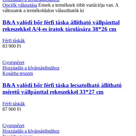
Opciók választása
Ennek a terméknek több variációja van. A
változatok a termékoldalon választhatók ki
B&A valódi bőr férfi táska állítható vállpánttal
rekeszekkel A/4-es iratok tárolására 38*26 cm
Férfi táskák
83 900
Ft
Gyorsnézet
Hozzáadás a kívánságlistához
Kosárba teszem
B&A valódi bőr férfi táska lecsatolható állítható
méretű vállpánttal rekeszekkel 33*27 cm
Férfi táskák
87 900
Ft
Gyorsnézet
Hozzáadás a kívánságlistához