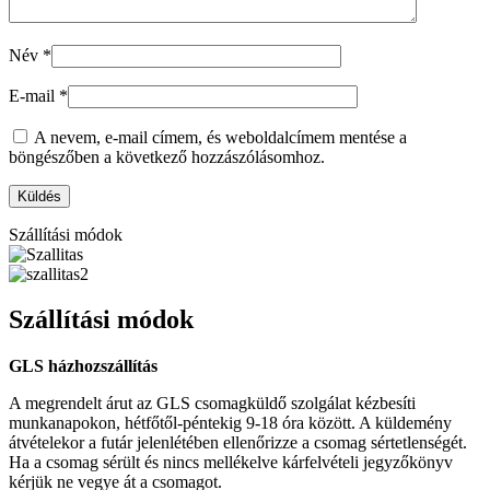
Név
*
E-mail
*
A nevem, e-mail címem, és weboldalcímem mentése a
böngészőben a következő hozzászólásomhoz.
Szállítási módok
Szállítási módok
GLS házhozszállítás
A megrendelt árut az GLS csomagküldő szolgálat kézbesíti
munkanapokon, hétfőtől-péntekig 9-18 óra között. A küldemény
átvételekor a futár jelenlétében ellenőrizze a csomag sértetlenségét.
Ha a csomag sérült és nincs mellékelve kárfelvételi jegyzőkönyv
kérjük ne vegye át a csomagot.