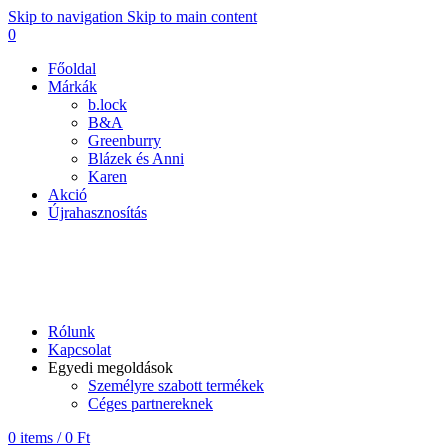
Skip to navigation
Skip to main content
0
Főoldal
Márkák
b.lock
B&A
Greenburry
Blázek és Anni
Karen
Akció
Újrahasznosítás
B&A
Rólunk
Kapcsolat
Egyedi megoldások
Személyre szabott termékek
Céges partnereknek
0
items
/
0
Ft