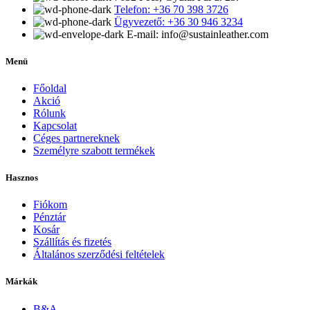
Telefon: +36 70 398 3726
Ügyvezető: +36 30 946 3234
E-mail: info@sustainleather.com
Menü
Főoldal
Akció
Rólunk
Kapcsolat
Céges partnereknek
Személyre szabott termékek
Hasznos
Fiókom
Pénztár
Kosár
Szállítás és fizetés
Általános szerződési feltételek
Márkák
B&A