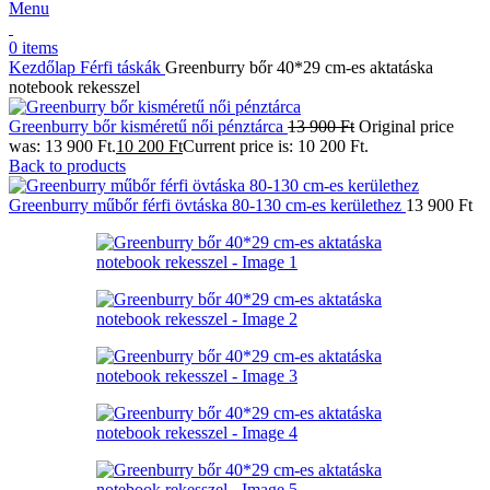
Menu
0
items
Kezdőlap
Férfi táskák
Greenburry bőr 40*29 cm-es aktatáska
notebook rekesszel
Greenburry bőr kisméretű női pénztárca
13 900
Ft
Original price
was: 13 900 Ft.
10 200
Ft
Current price is: 10 200 Ft.
Back to products
Greenburry műbőr férfi övtáska 80-130 cm-es kerülethez
13 900
Ft