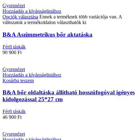
Gyorsnézet
Hozzáadás a kívánságlistához
Opciók választása
Ennek a terméknek több variációja van. A
változatok a termékoldalon választhatók ki
B&A Aszimmetrikus bőr aktatáska
Férfi táskák
90 900
Ft
Gyorsnézet
Hozzáadás a kívánságlistához
Kosárba teszem
B&A bőr oldaltáska állítható hosszúfogóval igényes
kidolgozással 25*27 cm
Férfi táskák
46 900
Ft
Gyorsnézet
Hozzáadás a kívánságlistához