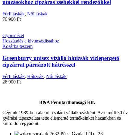
utazásokhoz cipzáras zsebekkel rendezőkkel
Férfi táskák
,
Női táskák
76 900
Ft
Gyorsnézet
Hozzáadás a kívánságlistához
Kosárba teszem
Greenburry unisex vízálló hátizsák vízlepergető
cipzárral párnázott hátrésszel
Férfi táskák
,
Hátizsák
,
Női táskák
26 900
Ft
B&A Fenntarthatósági Kft.
Cégünk 1989-ben alakult családi vállalkozásként. Az elmúlt 30 év
gyártási tapasztalata tette elismertté termékeinket hazánkban és
külföldön egyaránt.
7632 Pécs, Gyulai Pál u. 23.