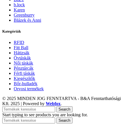
b.lock
Karen
Greenburry
Blázek és Anni
Kategóriák
RFID
Fitt Ball
Hátizsák
Övtáskák
Női táskák
Pénztárcák
Férfi táskák
Kiegészítők
Bőr-hulladék
Orvosi termékek
© 2025 MINDEN JOG FENNTARTVA - B&A Fenntarthatósági
Kft.
2025 | Powered by
Webfox
.
Search
Start typing to see products you are looking for.
Search