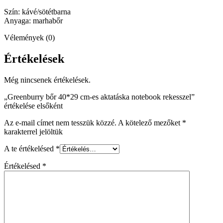
Szín: kávé/sötétbarna
Anyaga: marhabőr
Vélemények (0)
Értékelések
Még nincsenek értékelések.
„Greenburry bőr 40*29 cm-es aktatáska notebook rekesszel”
értékelése elsőként
Az e-mail címet nem tesszük közzé.
A kötelező mezőket
*
karakterrel jelöltük
A te értékelésed
*
Értékelésed
*