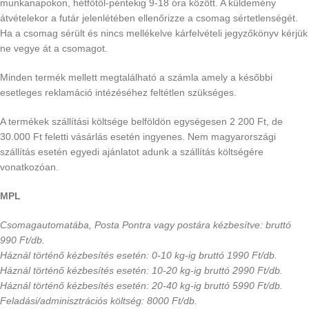
munkanapokon, hétfőtől-péntekig 9-18 óra között. A küldemény
átvételekor a futár jelenlétében ellenőrizze a csomag sértetlenségét.
Ha a csomag sérült és nincs mellékelve kárfelvételi jegyzőkönyv kérjük
ne vegye át a csomagot.
Minden termék mellett megtalálható a számla amely a későbbi
esetleges reklamáció intézéséhez feltétlen szükséges.
A termékek szállítási költsége belföldön egységesen 2 200 Ft, de
30.000 Ft feletti vásárlás esetén ingyenes. Nem magyarországi
szállítás esetén egyedi ajánlatot adunk a szállítás költségére
vonatkozóan.
MPL
Csomagautomatába, Posta Pontra vagy postára kézbesítve: bruttó
990 Ft/db.
Háznál történő kézbesítés esetén: 0-10 kg-ig bruttó 1990 Ft/db.
Háznál történő kézbesítés esetén: 10-20 kg-ig bruttó 2990 Ft/db.
Háznál történő kézbesítés esetén: 20-40 kg-ig bruttó 5990 Ft/db.
Feladási/adminisztrációs költség: 8000 Ft/db.