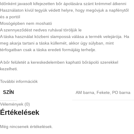
Időnként javasolt kifejezetten bőr ápolására szánt krémmel átkenni
Használaton kívül tegyük védett helyre, hogy megóvjuk a napfénytől
és a portól
Mosógépben nem mosható
A szennyeződést nedves ruhával töröljük le
A táska használat közbeni slampossá válása a termék velejárója. Ha
meg akarja tartani a táska küllemét, akkor úgy súlyban, mint
térfogatban csak a táska eredeti formájáig terhelje.
A bőr felületét a kereskedelemben kapható bőrápoló szerekkel
kezelheti.
További információk
SZÍN
AM barna
,
Fekete
,
PO barna
Vélemények (0)
Értékelések
Még nincsenek értékelések.