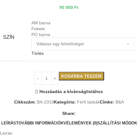
90 900
Ft
AM barna
Fekete
PO barna
SZÍN
Törlés
KOSÁRBA TESZEM
Hozzáadás a kívánságlistához
Cikkszám:
BA-2318
Kategória:
Férfi táskák
Címke:
B&A
Share:
LEÍRÁS
TOVÁBBI INFORMÁCIÓK
VÉLEMÉNYEK (0)
SZÁLLÍTÁSI MÓDOK
Leírás