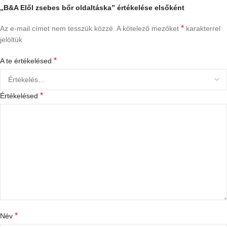
„B&A Elől zsebes bőr oldaltáska” értékelése elsőként
*
Az e-mail címet nem tesszük közzé.
A kötelező mezőket
karakterrel
jelöltük
*
A te értékelésed
*
Értékelésed
*
Név