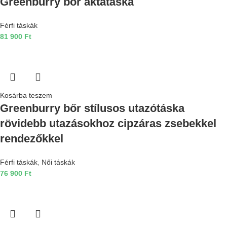
Greenburry bőr aktatáska
Férfi táskák
81 900
Ft
Kosárba teszem
Greenburry bőr stílusos utazótáska
rövidebb utazásokhoz cipzáras zsebekkel
rendezőkkel
Férfi táskák
,
Női táskák
76 900
Ft