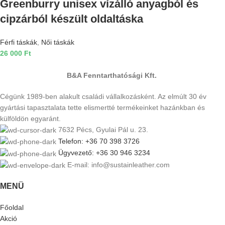
Greenburry unisex vízálló anyagból és
cipzárból készült oldaltáska
Férfi táskák
,
Női táskák
26 000
Ft
B&A Fenntarthatósági Kft.
Cégünk 1989-ben alakult családi vállalkozásként. Az elmúlt 30 év
gyártási tapasztalata tette elismertté termékeinket hazánkban és
külföldön egyaránt.
7632 Pécs, Gyulai Pál u. 23.
Telefon: +36 70 398 3726
Ügyvezető: +36 30 946 3234
E-mail: info@sustainleather.com
MENÜ
Főoldal
Akció