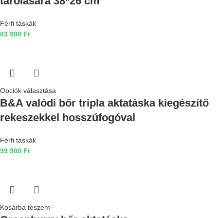
tárolására 38*26 cm
Férfi táskák
83 900
Ft
Opciók választása
B&A valódi bőr tripla aktatáska kiegészítő
rekeszekkel hosszúfogóval
Férfi táskák
99 900
Ft
Kosárba teszem