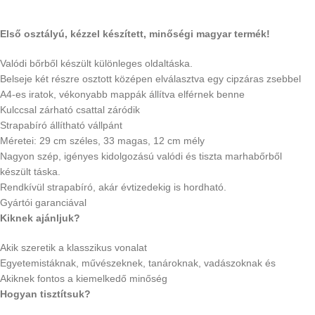
Első osztályú, kézzel készített, minőségi magyar termék!
Valódi bőrből készült különleges oldaltáska.
Belseje két részre osztott középen elválasztva egy cipzáras zsebbel
A4-es iratok, vékonyabb mappák állítva elférnek benne
Kulccsal zárható csattal záródik
Strapabíró állítható vállpánt
Méretei: 29 cm széles, 33 magas, 12 cm mély
Nagyon szép, igényes kidolgozású valódi és tiszta marhabőrből
készült táska.
Rendkívül strapabíró, akár évtizedekig is hordható.
Gyártói garanciával
Kiknek ajánljuk?
Akik szeretik a klasszikus vonalat
Egyetemistáknak, művészeknek, tanároknak, vadászoknak és
Akiknek fontos a kiemelkedő minőség
Hogyan tisztítsuk?