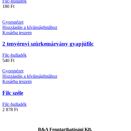
Filc-hulladék
180
Ft
Gyorsnézet
Hozzáadás a kívánságlistához
Kosárba teszem
2 tenyérnyi szürkemárvány gyapjúfilc
Filc-hulladék
540
Ft
Gyorsnézet
Hozzáadás a kívánságlistához
Kosárba teszem
Filc széle
Filc-hulladék
2 878
Ft
B&A Fenntarthatósági Kft.