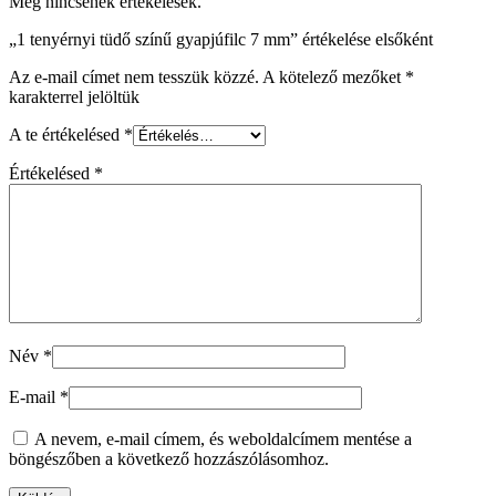
Még nincsenek értékelések.
„1 tenyérnyi tüdő színű gyapjúfilc 7 mm” értékelése elsőként
Az e-mail címet nem tesszük közzé.
A kötelező mezőket
*
karakterrel jelöltük
A te értékelésed
*
Értékelésed
*
Név
*
E-mail
*
A nevem, e-mail címem, és weboldalcímem mentése a
böngészőben a következő hozzászólásomhoz.