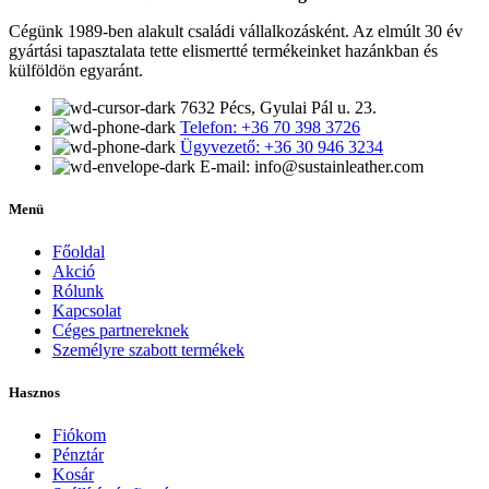
Cégünk 1989-ben alakult családi vállalkozásként. Az elmúlt 30 év
gyártási tapasztalata tette elismertté termékeinket hazánkban és
külföldön egyaránt.
7632 Pécs, Gyulai Pál u. 23.
Telefon: +36 70 398 3726
Ügyvezető: +36 30 946 3234
E-mail: info@sustainleather.com
Menü
Főoldal
Akció
Rólunk
Kapcsolat
Céges partnereknek
Személyre szabott termékek
Hasznos
Fiókom
Pénztár
Kosár