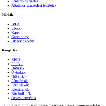
Szállítás és fizetés
Általános szerződési feltételek
Márkák
B&A
b.lock
Karen
Greenburry
Blázek és Anni
Kategóriák
RFID
Fitt Ball
Hátizsák
Övtáskák
Női táskák
Pénztárcák
Férfi táskák
Kiegészítők
Bőr-hulladék
Orvosi termékek
© 2025 MINDEN JOG FENNTARTVA - B&A Fenntarthatósági