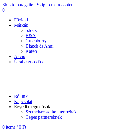
Skip to navigation
Skip to main content
0
Főoldal
Márkák
b.lock
B&A
Greenburry
Blázek és Anni
Karen
Akció
Újrahasznosítás
B&A
Rólunk
Kapcsolat
Egyedi megoldások
Személyre szabott termékek
Céges partnereknek
0
items
/
0
Ft