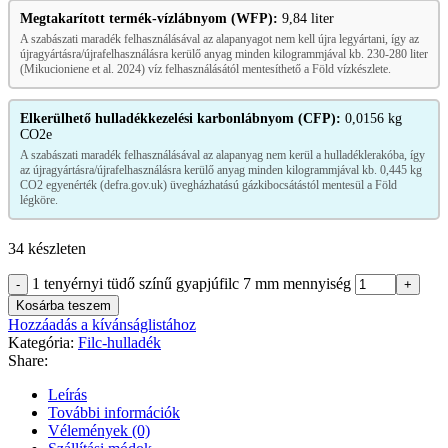
Megtakarított termék-vízlábnyom (WFP):
9,84 liter
A szabászati maradék felhasználásával az alapanyagot nem kell újra legyártani, így az
újragyártásra/újrafelhasználásra kerülő anyag minden kilogrammjával kb. 230-280 liter
(Mikucioniene et al. 2024) víz felhasználásától mentesíthető a Föld vízkészlete.
Elkerülhető hulladékkezelési karbonlábnyom (CFP):
0,0156 kg
CO2e
A szabászati maradék felhasználásával az alapanyag nem kerül a hulladéklerakóba, így
az újragyártásra/újrafelhasználásra kerülő anyag minden kilogrammjával kb. 0,445 kg
CO2 egyenérték (defra.gov.uk) üvegházhatású gázkibocsátástól mentesül a Föld
légköre.
34 készleten
1 tenyérnyi tüdő színű gyapjúfilc 7 mm mennyiség
Kosárba teszem
Hozzáadás a kívánságlistához
Kategória:
Filc-hulladék
Share:
Leírás
További információk
Vélemények (0)