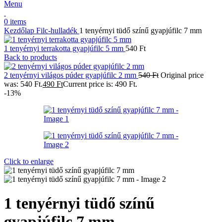
Menu
0
items
Kezdőlap
Filc-hulladék
1 tenyérnyi tüdő színű gyapjúfilc 7 mm
1 tenyérnyi terrakotta gyapjúfilc 5 mm
540
Ft
Back to products
2 tenyérnyi világos púder gyapjúfilc 2 mm
540
Ft
Original price
was: 540 Ft.
490
Ft
Current price is: 490 Ft.
-13%
Click to enlarge
1 tenyérnyi tüdő színű
gyapjúfilc 7 mm