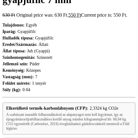
630
Ft
Original price was: 630 Ft.
550
Ft
Current price is: 550 Ft.
Tulajdonos:
Egyéb
Iparág:
Gyapjúfilc
Hulladék típusa:
Gyapjúfilc
Eredet/Származás:
Állati
Állat típusa:
Juh (Gyapjú)
Színhomogenitás:
Színezett
Jellemző szín:
Púder
Keménység:
Közepes
Vastagság (mm):
7
Felület mérete:
1 tenyér
Súly (kg):
0.04
Elkerülhető termék-karbonlábnyom (CFP):
2,3324 kg CO2e
A szabászati maradék felhasználásával az alapanyagot nem kell legyártani, így az
újragyártásra/újrafelhasználásra kerülő anyag minden kilogrammjával kb. 66,64 kg
CO2 egyenérték (Carbonfact, 2024) üvegházhatású gázkibocsátástól mentesül a Föld
légköre.