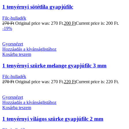
1 tenyérnyi sötétlila gyapjúfilc
Filc-hulladék
270
Ft
Original price was: 270 Ft.
200
Ft
Current price is: 200 Ft.
-19%
Gyorsnézet
Hozzáadás a kívánságlistához
Kosárba teszem
1 tenyérnyi szürke melange gyapjúfilc 3 mm
Filc-hulladék
270
Ft
Original price was: 270 Ft.
220
Ft
Current price is: 220 Ft.
Gyorsnézet
Hozzáadás a kívánságlistához
Kosárba teszem
1 tenyérnyi világos szürke gyapjúfilc 2 mm