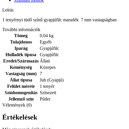
Szállítási módok
Leírás
1 tenyérnyi tüdő színű gyapjúfilc maradék 7 mm vastagságban
További információk
Tömeg
0,04 kg
Tulajdonos
Egyéb
Iparág
Gyapjúfilc
Hulladék típusa
Gyapjúfilc
Eredet/Származás
Állati
Keménység
Közepes
Vastagság (mm)
7
Állat típusa
Juh (Gyapjú)
Felület mérete
1 tenyér
Színhomogenitás
Színezett
Jellemző szín
Púder
Vélemények (0)
Értékelések