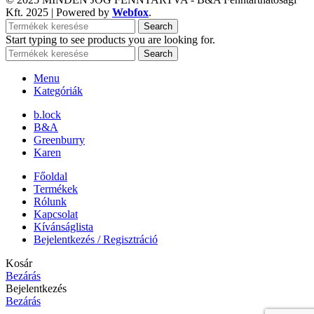
Kft.
2025 | Powered by
Webfox
.
Search
Start typing to see products you are looking for.
Search
Menu
Kategóriák
b.lock
B&A
Greenburry
Karen
Főoldal
Termékek
Rólunk
Kapcsolat
Kívánságlista
Bejelentkezés / Regisztráció
Kosár
Bezárás
Bejelentkezés
Bezárás