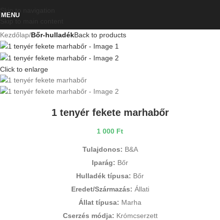
Skip to navigation
MENU
Skip to main content
Kezdőlap
Bőr-hulladék
Back to products
Click to enlarge
1 tenyér fekete marhabőr
1 000
Ft
Tulajdonos:
B&A
Iparág:
Bőr
Hulladék típusa:
Bőr
Eredet/Származás:
Állati
Állat típusa:
Marha
Cserzés módja:
Krómcserzett