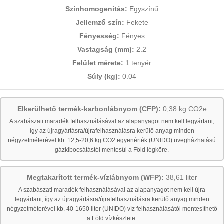
Színhomogenitás:
Egyszínű
Jellemző szín:
Fekete
Fényesség:
Fényes
Vastagság (mm):
2.2
Felület mérete:
1 tenyér
Súly (kg):
0.04
Elkerülhető termék-karbonlábnyom (CFP):
0,38 kg CO2e
A szabászati maradék felhasználásával az alapanyagot nem kell legyártani,
így az újragyártásra/újrafelhasználásra kerülő anyag minden
négyzetméterével kb. 12,5-20,6 kg CO2 egyenérték (UNIDO) üvegházhatású
gázkibocsátástól mentesül a Föld légköre.
Megtakarított termék-vízlábnyom (WFP):
38,61 liter
A szabászati maradék felhasználásával az alapanyagot nem kell újra
legyártani, így az újragyártásra/újrafelhasználásra kerülő anyag minden
négyzetméterével kb. 40-1650 liter (UNIDO) víz felhasználásától mentesíthető
a Föld vízkészlete.