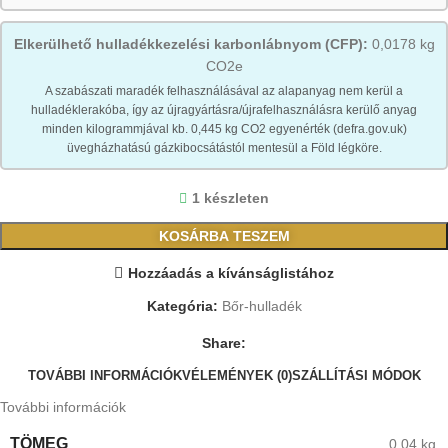
Elkerülhető hulladékkezelési karbonlábnyom (CFP):
0,0178 kg
CO2e
A szabászati maradék felhasználásával az alapanyag nem kerül a
hulladéklerakóba, így az újragyártásra/újrafelhasználásra kerülő anyag
minden kilogrammjával kb. 0,445 kg CO2 egyenérték (defra.gov.uk)
üvegházhatású gázkibocsátástól mentesül a Föld légköre.
1 készleten
KOSÁRBA TESZEM
Hozzáadás a kívánságlistához
Kategória:
Bőr-hulladék
Share:
TOVÁBBI INFORMÁCIÓK
VÉLEMÉNYEK (0)
SZÁLLÍTÁSI MÓDOK
További információk
TÖMEG
0,04 kg