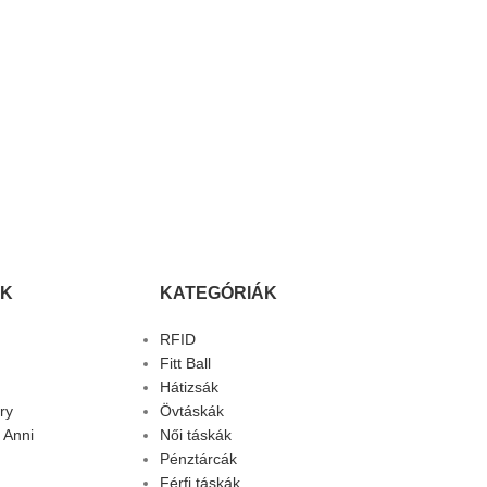
K
KATEGÓRIÁK
RFID
Fitt Ball
Hátizsák
ry
Övtáskák
 Anni
Női táskák
Pénztárcák
Férfi táskák