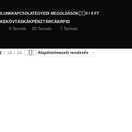
ÓLUNK
KAPCSOLAT
EGYEDI MEGOLDÁSOK
0
/
0
FT
ÉKEK
ÖVTÁSKÁK
PÉNZTÁRCÁK
RFID
9 Termék
20 Termék
7 Termék
2
18
24