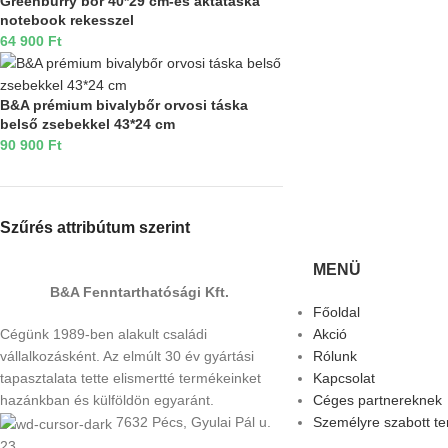
Greenburry bőr 40*29 cm-es aktatáska
notebook rekesszel
64 900
Ft
B&A prémium bivalybőr orvosi táska
belső zsebekkel 43*24 cm
90 900
Ft
Szűrés attribútum szerint
MENÜ
B&A Fenntarthatósági Kft.
Főoldal
Cégünk 1989-ben alakult családi
Akció
vállalkozásként. Az elmúlt 30 év gyártási
Rólunk
tapasztalata tette elismertté termékeinket
Kapcsolat
hazánkban és külföldön egyaránt.
Céges partnereknek
7632 Pécs, Gyulai Pál u.
Személyre szabott t
23.