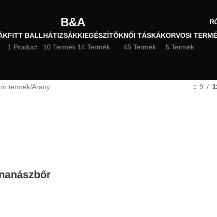
B&A
R
ÁK
FITT BALL
HÁTIZSÁK
KIEGÉSZÍTŐK
NŐI TÁSKÁK
ORVOSI TERM
1 Product
10 Termék
14 Termék
45 Termék
5 Termék
zín termék
Arany
9
1
ananászbőr