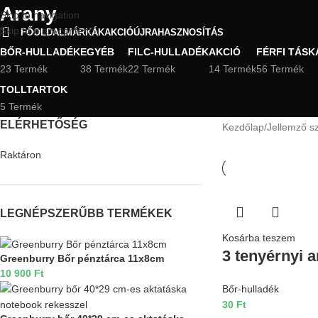
Arany
Skip to navigation
Skip to main content
FŐOLDAL
MÁRKÁK
AKCIÓ
ÚJRAHASZNOSÍTÁS
BŐR-HULLADÉK
EGYÉB
FILC-HULLADÉK
AKCIÓ
FÉRFI TÁSK
23 Termék
38 Termék
22 Termék
14 Termék
56 Termék
TOLLTARTOK
5 Termék
ELÉRHETŐSÉG
Kezdőlap
Jellemző s
Raktáron
LEGNÉPSZERŰBB TERMÉKEK
Kosárba teszem
3 tenyérnyi 
Greenburry Bőr pénztárca 11x8cm
10 900
Ft
Bőr-hulladék
30
Ft