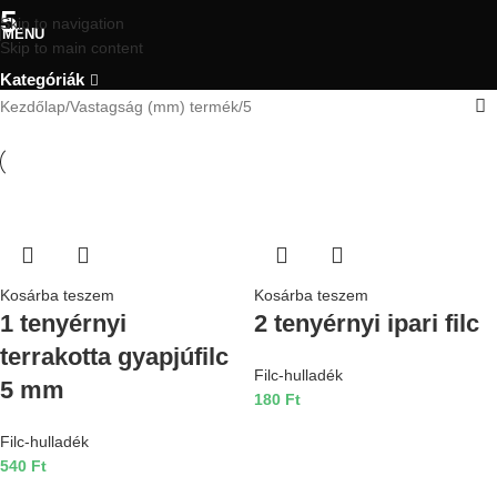
5
Skip to navigation
MENU
Skip to main content
Kategóriák
Kezdőlap
Vastagság (mm) termék
5
Kosárba teszem
Kosárba teszem
1 tenyérnyi
2 tenyérnyi ipari filc
terrakotta gyapjúfilc
Filc-hulladék
5 mm
180
Ft
Filc-hulladék
540
Ft