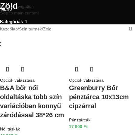
Zöld
Skip to navigation
MENU
Skip to main content
Kategóriák
Kezdőlap
Szín termék
Zöld
Opciók választása
Opciók választása
B&A bőr női
Greenburry Bőr
oldaltáska több szín
pénztárca 10x13cm
variációban könnyű
cipzárral
záródással 38*26 cm
Pénztárcák
17 900
Ft
Női táskák