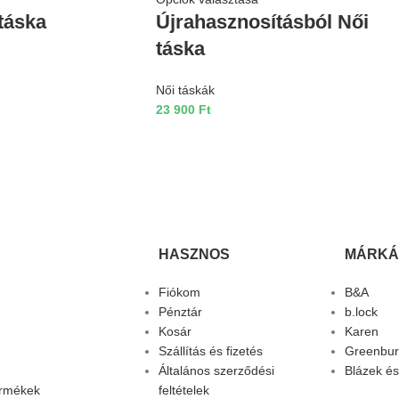
táska
Újrahasznosításból Női
táska
Női táskák
23 900
Ft
HASZNOS
MÁRKÁ
Fiókom
B&A
Pénztár
b.lock
Kosár
Karen
Szállítás és fizetés
Greenbur
Általános szerződési
Blázek és
ermékek
feltételek