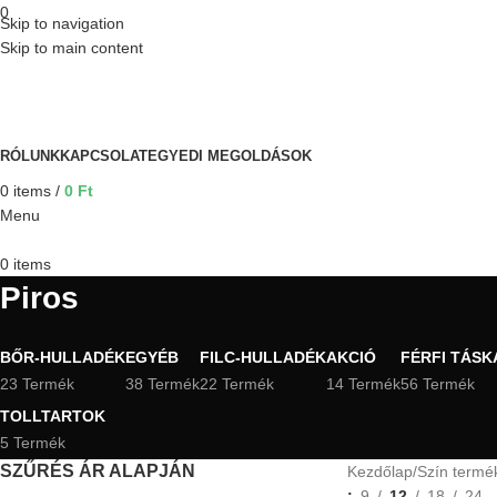
0
Skip to navigation
Skip to main content
B&A
RÓLUNK
KAPCSOLAT
EGYEDI MEGOLDÁSOK
0
items
/
0
Ft
Menu
0
items
Piros
BŐR-HULLADÉK
EGYÉB
FILC-HULLADÉK
AKCIÓ
FÉRFI TÁSK
23 Termék
38 Termék
22 Termék
14 Termék
56 Termék
TOLLTARTOK
5 Termék
SZŰRÉS ÁR ALAPJÁN
Kezdőlap
Szín termé
9
12
18
24