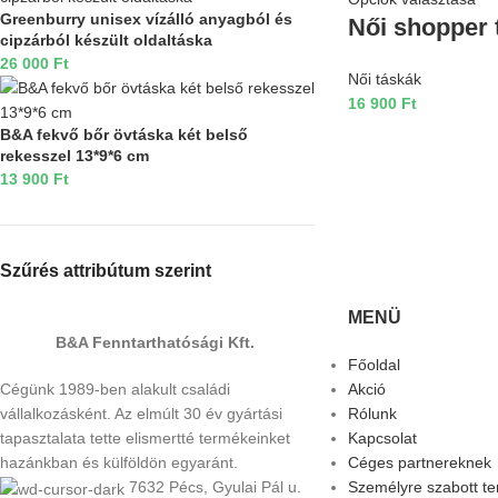
Greenburry unisex vízálló anyagból és
Női shopper 
cipzárból készült oldaltáska
26 000
Ft
Női táskák
16 900
Ft
B&A fekvő bőr övtáska két belső
rekesszel 13*9*6 cm
13 900
Ft
Szűrés attribútum szerint
MENÜ
B&A Fenntarthatósági Kft.
Főoldal
Cégünk 1989-ben alakult családi
Akció
vállalkozásként. Az elmúlt 30 év gyártási
Rólunk
tapasztalata tette elismertté termékeinket
Kapcsolat
hazánkban és külföldön egyaránt.
Céges partnereknek
7632 Pécs, Gyulai Pál u.
Személyre szabott t