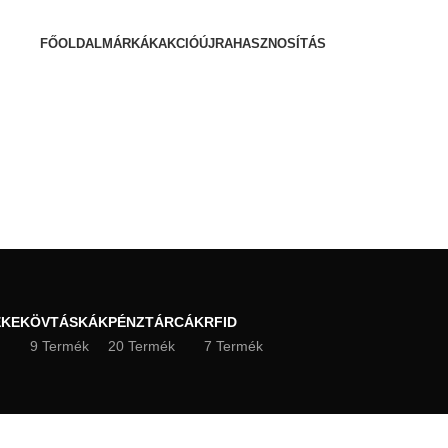
FŐOLDAL
MÁRKÁK
AKCIÓ
ÚJRAHASZNOSÍTÁS
ÉKEK
ÖVTÁSKÁK
PÉNZTÁRCÁK
RFID
9 Termék
20 Termék
7 Termék