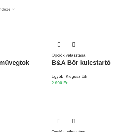
Opciók választása
emüvegtok
B&A Bőr kulcstartó
Egyéb
,
Kiegészítők
2 900
Ft
Opciók választása