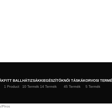
ÁK
FITT BALL
HÁTIZSÁK
KIEGÉSZÍTŐK
NŐI TÁSKÁK
ORVOSI TERM
1 Product
10 Termék
14 Termék
45 Termék
5 Termék
k
Piros