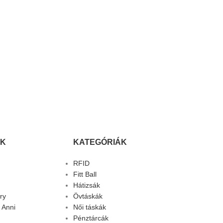
K
KATEGÓRIÁK
RFID
Fitt Ball
Hátizsák
ry
Övtáskák
 Anni
Női táskák
Pénztárcák