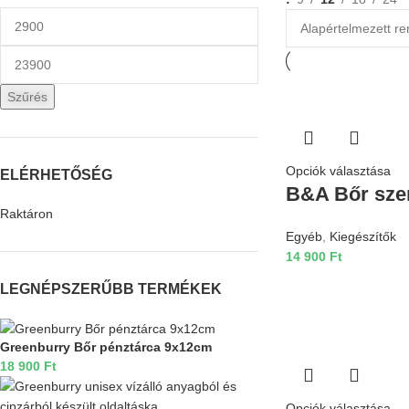
Szűrés
Opciók választása
ELÉRHETŐSÉG
B&A Bőr sz
Raktáron
Egyéb
,
Kiegészítők
14 900
Ft
LEGNÉPSZERŰBB TERMÉKEK
Greenburry Bőr pénztárca 9x12cm
18 900
Ft
Opciók választása