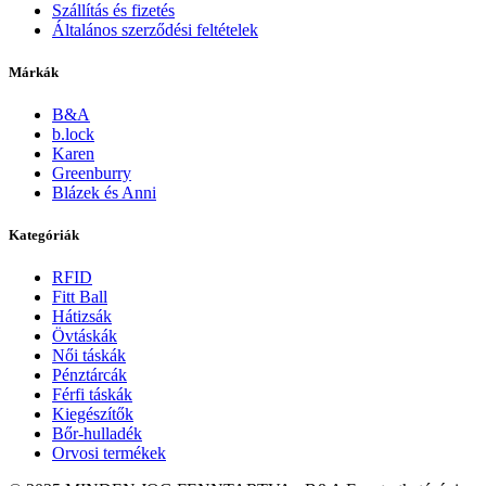
Szállítás és fizetés
Általános szerződési feltételek
Márkák
B&A
b.lock
Karen
Greenburry
Blázek és Anni
Kategóriák
RFID
Fitt Ball
Hátizsák
Övtáskák
Női táskák
Pénztárcák
Férfi táskák
Kiegészítők
Bőr-hulladék
Orvosi termékek