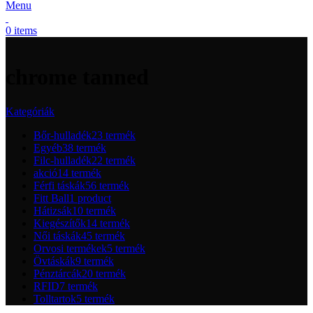
Menu
0
items
chrome tanned
Kategóriák
Bőr-hulladék
23 termék
Egyéb
38 termék
Filc-hulladék
22 termék
akció
14 termék
Férfi táskák
56 termék
Fitt Ball
1 product
Hátizsák
10 termék
Kiegészítők
14 termék
Női táskák
45 termék
Orvosi termékek
5 termék
Övtáskák
9 termék
Pénztárcák
20 termék
RFID
7 termék
Tolltartok
5 termék