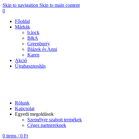
Skip to navigation
Skip to main content
0
Főoldal
Márkák
b.lock
B&A
Greenburry
Blázek és Anni
Karen
Akció
Újrahasznosítás
B&A
Rólunk
Kapcsolat
Egyedi megoldások
Személyre szabott termékek
Céges partnereknek
0
items
/
0
Ft