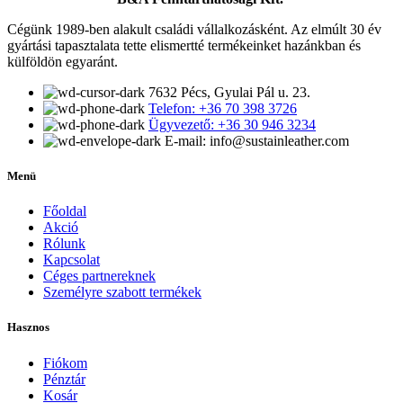
Cégünk 1989-ben alakult családi vállalkozásként. Az elmúlt 30 év
gyártási tapasztalata tette elismertté termékeinket hazánkban és
külföldön egyaránt.
7632 Pécs, Gyulai Pál u. 23.
Telefon: +36 70 398 3726
Ügyvezető: +36 30 946 3234
E-mail: info@sustainleather.com
Menü
Főoldal
Akció
Rólunk
Kapcsolat
Céges partnereknek
Személyre szabott termékek
Hasznos
Fiókom
Pénztár
Kosár