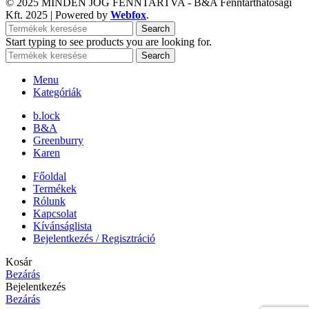
© 2025 MINDEN JOG FENNTARTVA - B&A Fenntarthatósági
Kft.
2025 | Powered by
Webfox
.
Search
Start typing to see products you are looking for.
Search
Menu
Kategóriák
b.lock
B&A
Greenburry
Karen
Főoldal
Termékek
Rólunk
Kapcsolat
Kívánságlista
Bejelentkezés / Regisztráció
Kosár
Bezárás
Bejelentkezés
Bezárás