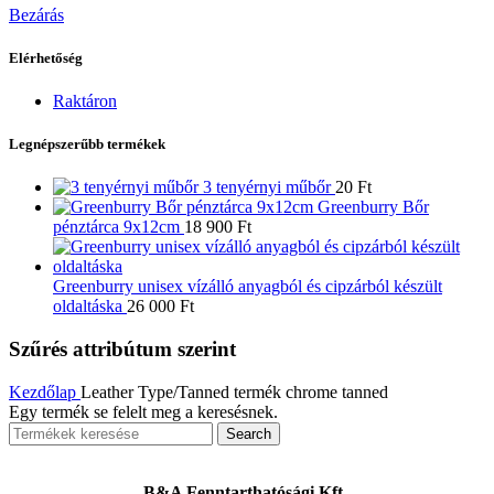
Bezárás
Elérhetőség
Raktáron
Legnépszerűbb termékek
3 tenyérnyi műbőr
20
Ft
Greenburry Bőr
pénztárca 9x12cm
18 900
Ft
Greenburry unisex vízálló anyagból és cipzárból készült
oldaltáska
26 000
Ft
Szűrés attribútum szerint
Kezdőlap
Leather Type/Tanned termék
chrome tanned
Egy termék se felelt meg a keresésnek.
Search
B&A Fenntarthatósági Kft.