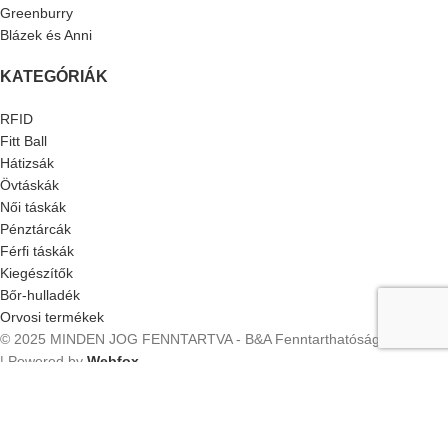
Greenburry
Blázek és Anni
KATEGÓRIÁK
RFID
Fitt Ball
Hátizsák
Övtáskák
Női táskák
Pénztárcák
Férfi táskák
Kiegészítők
Bőr-hulladék
Orvosi termékek
© 2025 MINDEN JOG FENNTARTVA - B&A Fenntarthatósági Kft.
2025
| Powered by
Webfox
.