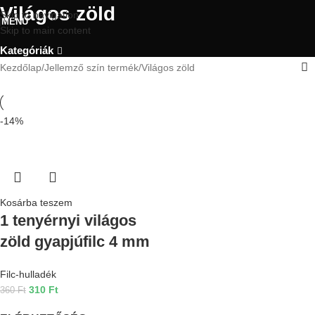
Világos zöld
Skip to navigation
MENU
Skip to main content
Kategóriák
Kezdőlap
Jellemző szín termék
Világos zöld
-14%
Kosárba teszem
1 tenyérnyi világos
zöld gyapjúfilc 4 mm
Filc-hulladék
310
Ft
360
Ft